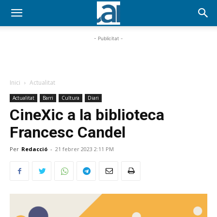
- Publicitat -
Inici
Actualitat
Actualitat
Barri
Cultura
Diari
CineXic a la biblioteca
Francesc Candel
Per
Redacció
-
21 febrer 2023 2:11 PM