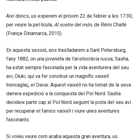
Així doncs, us esperem el pròxim 22 de febrer a les 17:30,
per veure la pel·lícula,
Al sostre del món
, de Rémi Challé
(França-Dinamarca, 2015).
En aquesta sessió, ens traslladarem a Sant Petersburg,
l’any 1882, on una joveneta de l’aristocràcia russa, Sasha,
ha estat sempre fascinada per la vida aventurera del seu
avi, Oluki, qui va fer construir un magnífic vaixell
trencaglaç, el Davai. Aquest vaixell no ha tornat de la seva
darrera expedició a la conquesta del Pol Nord. Sasha
decideix partir cap al Pol Nord seguint la pista del seu avi
per recuperar el famós vaixell i viure unes aventures
fascinants.
Si voleu veure com acaba aquesta gran aventura, us