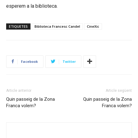
esperem a la biblioteca.
ETIQUETES
Biblioteca Francesc Candel
CineXic
Facebook
Twitter
Article anterior
Article següent
Quin passeig de la Zona
Quin passeig de la Zona
Franca volem?
Franca volem?