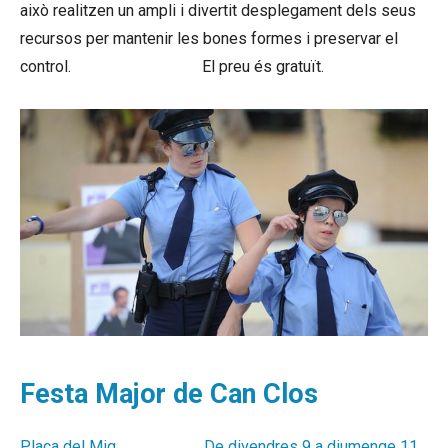
això realitzen un ampli i divertit desplegament dels seus
recursos per mantenir les bones formes i preservar el
control.
cheap albion gold
El preu és gratuït.
buy albion
silver
Festa Major de Can Clos
Plaça del Mig.
albion gold
De divendres 9 a diumenge 11