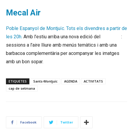
Mecal Air
Poble Espanyol de Montjuïc. Tots els divendres a partir de
les 20h.
Amb l’estiu arriba una nova edició del
Mecal Air
:
sessions a l’aire lliure amb menús temàtics i amb una
barbacoa complementària per acompanyar les imatges
amb un bon sopar.
ETIQUETES
Sants-Montjuïc
AGENDA
ACTIVITATS
cap de setmana
Facebook
Twitter