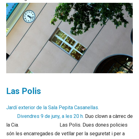
Las Polis
Jardí exterior de la Sala Pepita Casanellas.
buy albion
gold
Divendres 9 de juny, a les 20 h.
Duo clown a càrrec de
la Cia.
cheap albion gold
Las Polis. Dues dones policies
són les encarregades de vetllar per la seguretat i per a