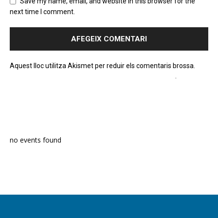
Save my name, email, and website in this browser for the
next time I comment.
Aquest lloc utilitza Akismet per reduir els comentaris brossa.
Apreneu com es processen les dades dels comentaris
.
PROGRAMA EN DIRECTE
no events found