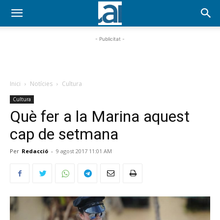
- Publicitat -
Inici
Notícies
Cultura
Cultura
Què fer a la Marina aquest
cap de setmana
Per
Redacció
-
9 agost 2017 11:01 AM