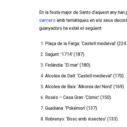
En la festa major de Sants d’aquest any han 
ca
rrers
amb temàtiques en els seus decorat
guanyadors ha estat el següent:
Plaça de la Farga: ‘Castell medieval’ (224
Sagunt: ’1714′ (187).
Finlàndia: ‘El mar’ (180).
Alcolea de Dalt: ‘Castell medieval’ (170).
Alcolea de Baix: ‘Alkorea del Nord’ (169).
Rosés – Casa Gran: ‘Còmic’ (150).
Guadiana: ‘Pokémon’ (137).
Robrenyo: ‘Bosc amb insectes’ (133).