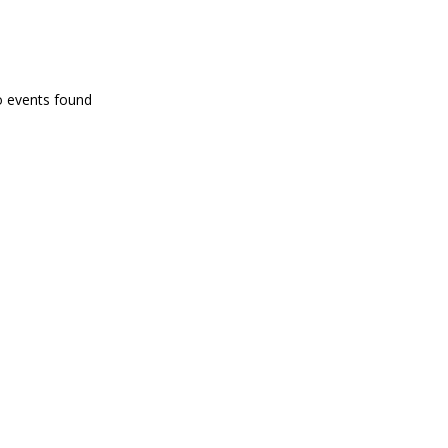
PROGRAMA EN DIRECTE
o events found