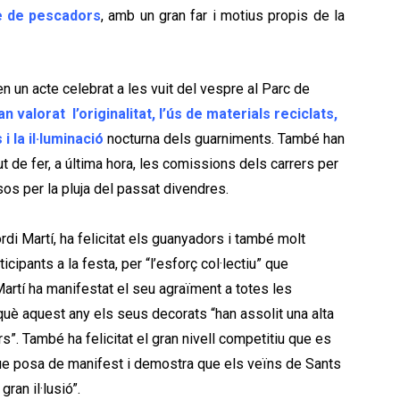
e de pescadors
, amb un gran far i motius propis de la
 en un acte celebrat a les vuit del vespre al Parc de
an valorat
l’originalitat, l’ús de materials reciclats,
i la
il·luminació
nocturna dels guarniments. També han
t de fer, a última hora, les comissions dels carrers per
os per la pluja del passat divendres.
rdi Martí, ha felicitat els guanyadors i també molt
cipants a la festa, per “l’esforç col·lectiu” que
Martí ha manifestat el seu agraïment a totes les
què aquest any els seus decorats “han assolit una alta
ors”. També ha felicitat el gran nivell competitiu que es
ue posa de manifest i demostra que els veïns de Sants
ran il·lusió”.