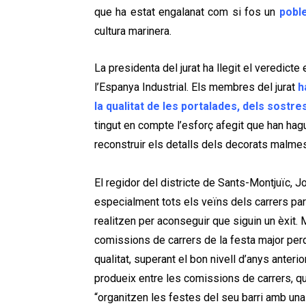
que ha estat engalanat com si fos un
pobl
cultura marinera.
La presidenta del jurat ha llegit el veredicte
l’Espanya Industrial. Els membres del jurat
h
la qualitat de les portalades, dels sostres 
tingut en compte l’esforç afegit que han hagu
reconstruir els detalls dels decorats malmes
El regidor del districte de Sants-Montjuïc, Jo
especialment tots els veïns dels carrers parti
realitzen per aconseguir que siguin un èxit. 
comissions de carrers de la festa major per
qualitat, superant el bon nivell d’anys anteri
produeix entre les comissions de carrers, q
“organitzen les festes del seu barri amb una g