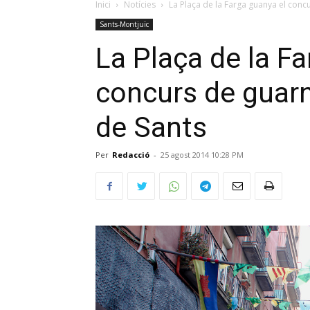
Inici
Notícies
La Plaça de la Farga guanya el concu
Sants-Montjuïc
La Plaça de la F
concurs de guarn
de Sants
Per
Redacció
-
25 agost 2014 10:28 PM