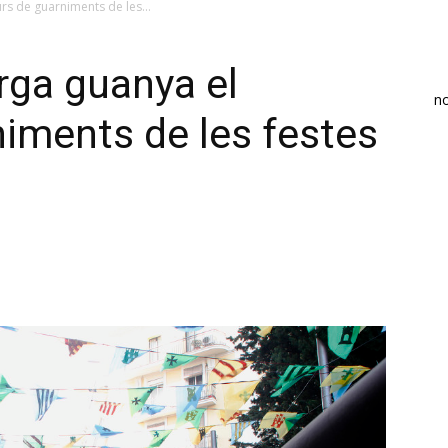
rs de guarniments de les...
arga guanya el
n
iments de les festes