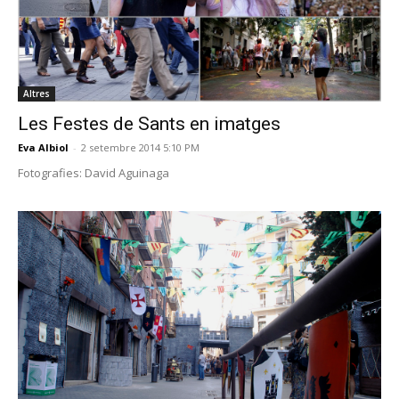
Altres
Les Festes de Sants en imatges
Eva Albiol
-
2 setembre 2014 5:10 PM
Fotografies: David Aguinaga