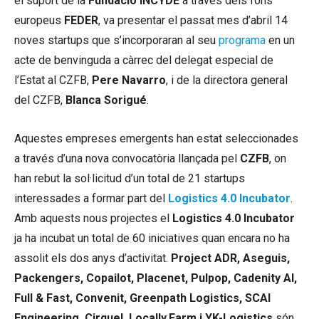
el suport de la
Fundació INCYDE
a través dels fons
europeus
FEDER
, va presentar el passat mes d’abril 14
noves startups que s’incorporaran al seu
programa
en un
acte de benvinguda a càrrec del delegat especial de
l’Estat al CZFB,
Pere Navarro
, i de la directora general
del CZFB,
Blanca Sorigué
.
Aquestes empreses emergents han estat seleccionades
a través d’una nova convocatòria llançada pel
CZFB
, on
han rebut la sol·licitud d’un total de 21 startups
interessades a formar part del
Logistics 4.0 Incubator
.
Amb aquests nous projectes el
Logistics 4.0 Incubator
ja ha incubat un total de 60 iniciatives quan encara no ha
assolit els dos anys d’activitat.
Project ADR, Aseguis,
Packengers, Copailot, Placenet, Pulpop, Cadenity AI,
Full & Fast, Convenit, Greenpath Logistics, SCAI
Engineering, Cirquel, Locally.Farm i YK-Logistics
són