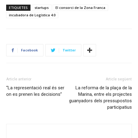
ETIQUETES
startups
El consorci de la Zona Franca
incubadora de Logística 4.0
Facebook
Twitter
Article anterior
Article següent
“La representació real és ser
La reforma de la plaça de la
on es prenen les decisions”
Marina, entre els projectes
guanyadors dels pressupostos
participatius