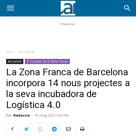
- Publicitat -
Inici
Actualitat
Actualitat
El Consorci de la Zona Franca
La Zona Franca de Barcelona
incorpora 14 nous projectes a
la seva incubadora de
Logística 4.0
Per
Redacció
-
19 maig 2025 2:06 PM