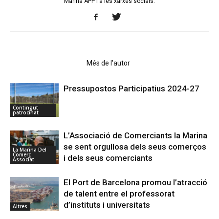
Marina APP i a les xarxes socials.
Articles relacionats
Més de l'autor
Pressupostos Participatius 2024-27
Contingut
patrocinat
L’Associació de Comerciants la Marina
se sent orgullosa dels seus comerços
La Marina Del
Comerç
i dels seus comerciants
Associat
El Port de Barcelona promou l’atracció
de talent entre el professorat
d’instituts i universitats
Altres