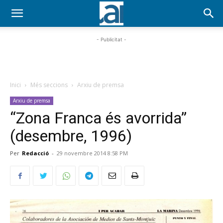
- Publicitat -
Inici
Més seccions
Arxiu de premsa
Arxiu de premsa
“Zona Franca és avorrida”
(desembre, 1996)
Per
Redacció
-
29 novembre 2014 8:58 PM