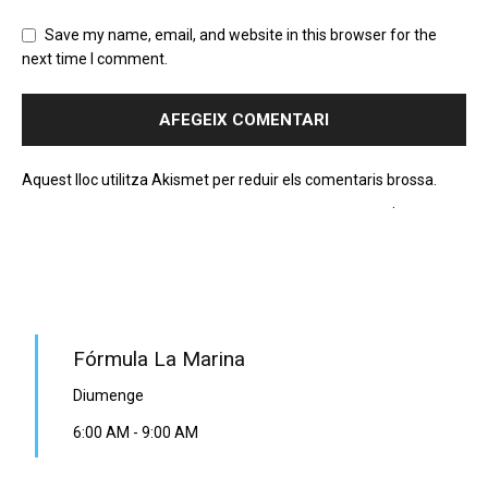
Save my name, email, and website in this browser for the
next time I comment.
Aquest lloc utilitza Akismet per reduir els comentaris brossa.
Apreneu com es processen les dades dels comentaris
.
PROGRAMA EN DIRECTE
Fórmula La Marina
Diumenge
6:00 AM
-
9:00 AM