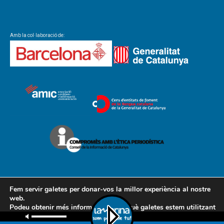
Amb la col·laboració de:
Fem servir galetes per donar-vos la millor experiència al nostre
web.
Podeu obtenir més informació sobre què galetes estem utilitzant
Contacte
Avís legal
Política de cookies
Política de privacitat
o desactivar-les a la
configuració
.
AMCL