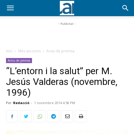
- Publicitat -
Inici
Més seccions
Arxiu de premsa
Arxiu de premsa
“L’entorn i la salut” per M.
Jesús Valderas (novembre,
1996)
Per
Redacció
-
1 novembre 2014 4:58 PM