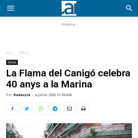
- Publicitat -
Inici
Altres
Altres
La Flama del Canigó celebra
40 anys a la Marina
Per
Redacció
-
6 juliol 2023 11:39 AM