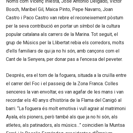
Noms com Vicenç Iniesta, José Antonio Delgado, Victor
Bosch, Maribel Gil, Maica Pinto, Pepe Navarro, Joan
Castro i Paco Castro van rebre el reconeixement pòstum
per la seva contribució en portar un símbol de la cultura
popular catalana als carrers de la Marina. Tot seguit, el
grup de Músics per la Llibertat rebia els corredors, molts
d’ells familiars de qui ja no hi són, amb cançons com el
Cant de la Senyera, per donar pas a l’encesa del peveter.
Després, era el torn de la foguera, situada a la cruïlla entre
el carrer del Foc i el passeig de la Zona Franca. Colles
senceres la van envoltar, es van agafar de les mans i van
recordar els 40 anys d’història de la Flama del Canigó al
barri. “La foguera és molt emotiva i vull agrair al matrimoni
Ayala, els pioners, però també als que ja no hi són, als
atletes, als patinadors, als músics…” coincidien la Muntsa