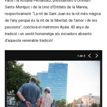
Farré i la Rosalia Fernández, presidentes d’Òmnium
Sants-Montjuïc i de la Unió d’Entitats de la Marina,
respectivament. “La nit de Sant Joan és la nit més màgica
de l’any perquè és la nit de la llibertat, de l’amor i de les
passions”, concloïa el matrimoni Ayala. 40 anys de
tradició i un sentit homenatge als iniciadors absents
d’aquesta venerable tradició!
1
de 5