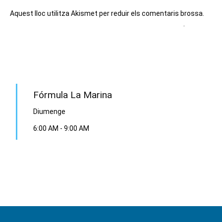
Aquest lloc utilitza Akismet per reduir els comentaris brossa.
Apreneu com es processen les dades dels comentaris
.
PROGRAMA EN DIRECTE
Fórmula La Marina
Diumenge
6:00 AM
-
9:00 AM