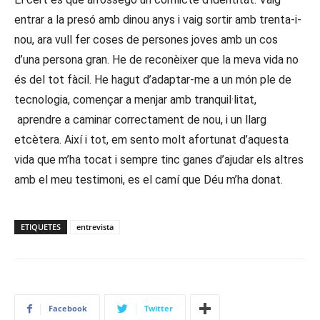
entrar a la presó amb dinou anys i vaig sortir amb trenta-i-
nou, ara vull fer coses de persones joves amb un cos
d’una persona gran. He de reconèixer que la meva vida no
és del tot fàcil. He hagut d’adaptar-me a un món ple de
tecnologia, començar a menjar amb tranquil·litat,
aprendre a caminar correctament de nou, i un llarg
etcètera. Així i tot, em sento molt afortunat d’aquesta
vida que m’ha tocat i sempre tinc ganes d’ajudar els altres
amb el meu testimoni, es el camí que Déu m’ha donat.
ETIQUETES
entrevista
Facebook
Twitter