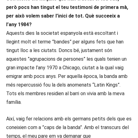
però pocs han tingut el teu testimoni de primera mà,
per això volem saber l’inici de tot. Què succeeix a
l’any 1984?
Aquests dies la societat espanyola està escoltant i
llegint molt el terme ”bandes” per alguns fets que han
tingut lloc a les ciutats. Doncs bé, justament són
aquestes ”agrupacions de persones” les quals tenien un
gran impacte l’any 1970 a Chicago, ciutat a la qual vaig
emigrar amb pocs anys. Per aquella època, la banda amb
més repercussió fou la dels anomenats “Latin Kings”.
Tots els membres residien al barri on vivia amb la meva
família.
Així, vaig fer relacions amb els germans petits dels que es
coneixien com a ”caps de la banda”. Amb el transcurs del
temps, el meu pare em va demanar que