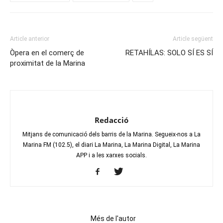
Article anterior
Article següent
Òpera en el comerç de
RETAHÍLAS: SOLO SÍ ES SÍ
proximitat de la Marina
Redacció
Mitjans de comunicació dels barris de la Marina. Segueix-nos a La
Marina FM (102.5), el diari La Marina, La Marina Digital, La Marina
APP i a les xarxes socials.
Articles relacionats
Més de l'autor