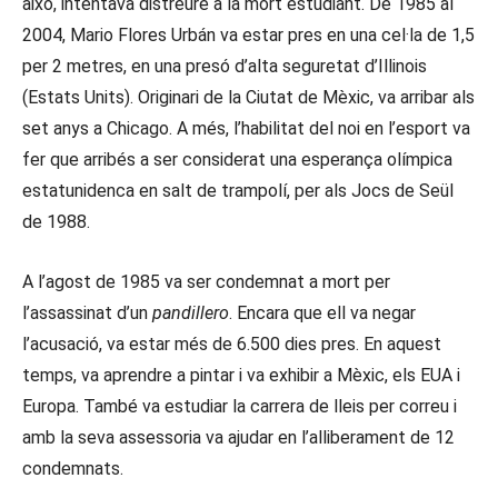
això, intentava distreure a la mort estudiant. De 1985 al
2004, Mario Flores Urbán va estar pres en una cel·la de 1,5
per 2 metres, en una presó d’alta seguretat d’Illinois
(Estats Units). Originari de la Ciutat de Mèxic, va arribar als
set anys a Chicago. A més, l’habilitat del noi en l’esport va
fer que arribés a ser considerat una esperança olímpica
estatunidenca en salt de trampolí, per als Jocs de Seül
de 1988.
A l’agost de 1985 va ser condemnat a mort per
l’assassinat d’un
pandillero
. Encara que ell va negar
l’acusació, va estar més de 6.500 dies pres. En aquest
temps, va aprendre a pintar i va exhibir a Mèxic, els EUA i
Europa. També va estudiar la carrera de lleis per correu i
amb la seva assessoria va ajudar en l’alliberament de 12
condemnats.