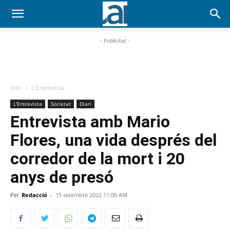
- Publicitat -
Inici
L'Entrevista
L'Entrevista
Societat
Diari
Entrevista amb Mario
Flores, una vida després del
corredor de la mort i 20
anys de presó
Per
Redacció
-
15 setembre 2022 11:00 AM