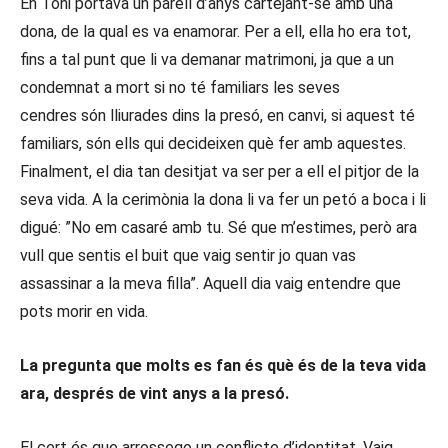
En Toni portava un parell d’anys cartejant-se amb una
dona, de la qual es va enamorar. Per a ell, ella ho era tot,
fins a tal punt que li va demanar matrimoni, ja que a un
condemnat a mort si no té familiars les seves
cendres són lliurades dins la presó, en canvi, si aquest té
familiars, són ells qui decideixen què fer amb aquestes.
Finalment, el dia tan desitjat va ser per a ell el pitjor de la
seva vida. A la cerimònia la dona li va fer un petó a boca i li
digué: ”No em casaré amb tu. Sé que m’estimes, però ara
vull que sentis el buit que vaig sentir jo quan vas
assassinar a la meva filla”. Aquell dia vaig entendre que
pots morir en vida.
La pregunta que molts es fan és què és de la teva vida
ara, després de vint anys a la presó.
El cert és que arrossego un conflicte d’identitat. Vaig