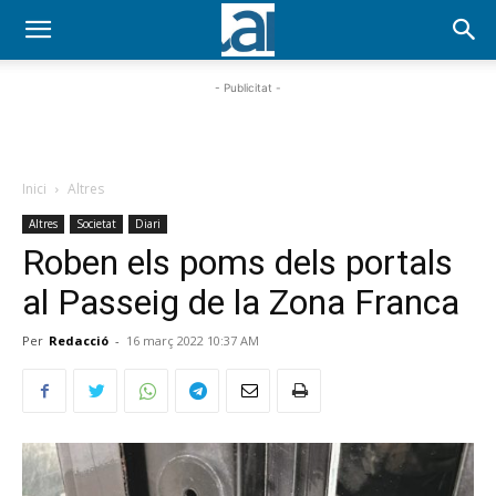
- Publicitat -
Inici
Altres
Altres
Societat
Diari
Roben els poms dels portals
al Passeig de la Zona Franca
Per
Redacció
-
16 març 2022 10:37 AM