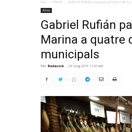
Inici
Altres
Gabriel Rufián passeja pel barri de La 
Altres
Gabriel Rufián pa
Marina a quatre 
municipals
Per
Redacció
-
24 maig 2019 11:45 AM