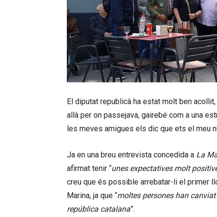
El diputat republicà ha estat molt ben acollit
allà per on passejava, gairebé com a una est
les meves amigues els dic que ets el meu nuvi
Ja en una breu entrevista concedida a
La Ma
afirmat tenir “
unes expectatives molt positiv
creu que és possible arrebatar-li el primer ll
Marina, ja que “
moltes persones han canviat e
república catalana
”.