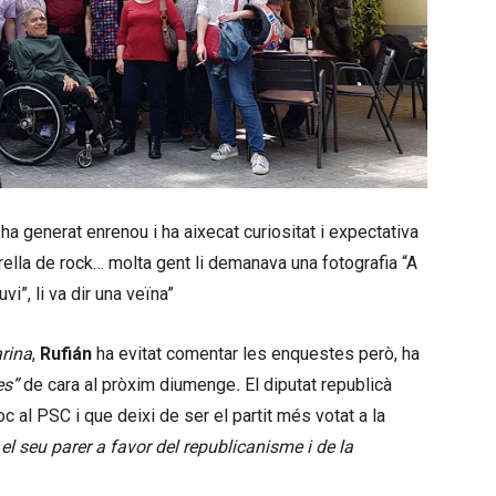
, ha generat enrenou i ha aixecat curiositat i expectativa
rella de rock… molta gent li demanava una fotografia “A
”, li va dir una veïna”
rina
,
Rufián
ha evitat comentar les enquestes però, ha
es”
de cara al pròxim diumenge
.
El diputat republicà
oc al PSC i que deixi de ser el partit més votat a la
l seu parer a favor del republicanisme i de la