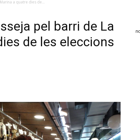
Marina a quatre dies de...
sseja pel barri de La
n
dies de les eleccions