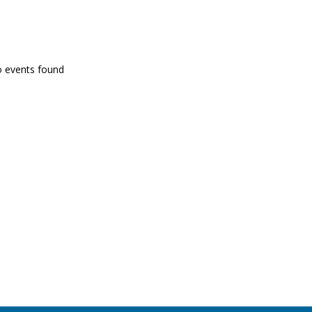
PROGRAMA EN DIRECTE
o events found