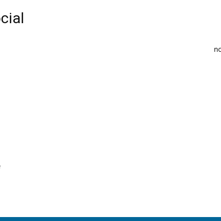
cial
n
e