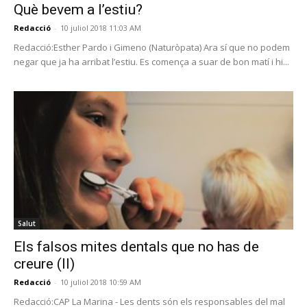
Què bevem a l’estiu?
Redacció
-
10 juliol 2018 11:03 AM
Redacció:Esther Pardo i Gimeno (Naturòpata) Ara sí que no podem
negar que ja ha arribat l’estiu. Es comença a suar de bon matí i hi...
Salut
Els falsos mites dentals que no has de
creure (II)
Redacció
-
10 juliol 2018 10:59 AM
Redacció:CAP La Marina - Les dents són els responsables del mal