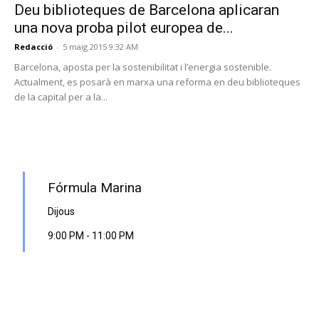
Deu biblioteques de Barcelona aplicaran
una nova proba pilot europea de...
Redacció
-
5 maig 2015 9:32 AM
Barcelona, aposta per la sostenibilitat i l’energia sostenible.
Actualment, es posarà en marxa una reforma en deu biblioteques
de la capital per a la...
PROGRAMA EN DIRECTE
Fórmula Marina
Dijous
9:00 PM
-
11:00 PM