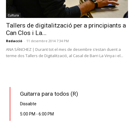
Cultura
Tallers de digitalització per a principiants a
Can Clos i La...
Redacció
-
11 desembre 2014 7:34 PM
ANA SÁNCHEZ | Durant tot el mes de desembre s’estan duent a
terme dos Tallers de Digitalització, al Casal de Barri La Vinya i el...
PROGRAMA EN DIRECTE
Guitarra para todos (R)
Dissabte
5:00 PM
-
6:00 PM