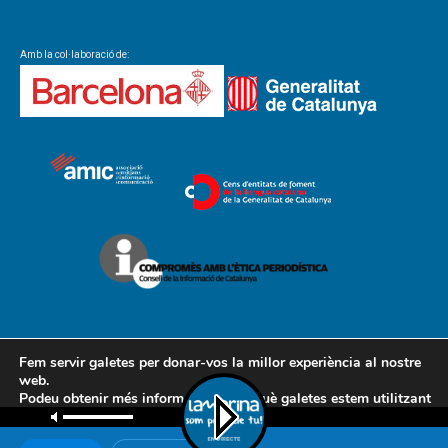
Amb la col·laboració de:
Fem servir galetes per donar-vos la millor experiència al nostre
web.
Podeu obtenir més informació sobre què galetes estem utilitzant
Contacte
Avís legal
Política de cookies
Política de privacitat
o desactivar-les a la
configuració
.
AMCL