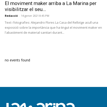
El moviment maker arriba a La Marina per
visibilitzar el seu...
Redacció
-
14 gener 2021 8:45 PM
Text i fotografies: Alejandro Flores La Casa del Rellotge acull una
exposició sobre la importància que ha tingut el moviment maker en
l'abastiment de material sanitari durant...
PROGRAMA EN DIRECTE
no events found