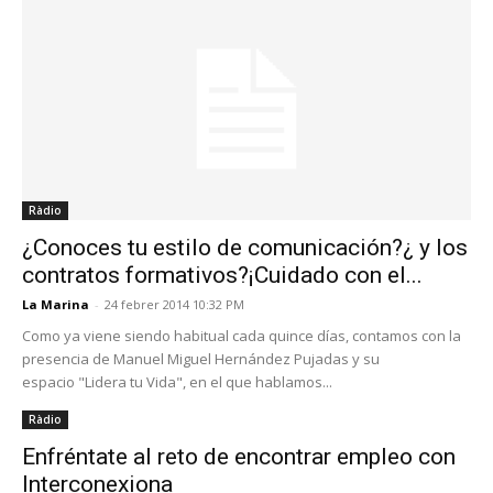
Ràdio
¿Conoces tu estilo de comunicación?¿ y los
contratos formativos?¡Cuidado con el...
La Marina
-
24 febrer 2014 10:32 PM
Como ya viene siendo habitual cada quince días, contamos con la
presencia de Manuel Miguel Hernández Pujadas y su
espacio "Lidera tu Vida", en el que hablamos...
Ràdio
Enfréntate al reto de encontrar empleo con
Interconexiona