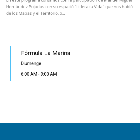
En este programa contamos con la participación de Manuel Miguel
Hernández Pujadas con su espació "Lidera tu Vida" que nos habló
de los Mapas y el Territorio, o...
PROGRAMA EN DIRECTE
Fórmula La Marina
Diumenge
6:00 AM
-
9:00 AM