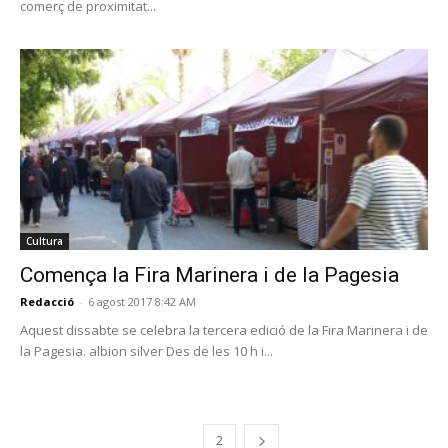
comerç de proximitat...
Cultura
Comença la Fira Marinera i de la Pagesia
Redacció
-
6 agost 2017 8:42 AM
Aquest dissabte se celebra la tercera edició de la Fira Marinera i de
la Pagesia. albion silver Des de les 10 h i...
1
2