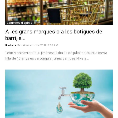
Columnes d'opinió
A les grans marques o a les botigues de
barri, a...
Redacció
-
6 setembre 2019 5:56 PM
Text: Montserrat Pou i Jiménez El dia 11 de juliol de 2019 la meva
filla de 15 anys es va comprar unes vambes Nike a...