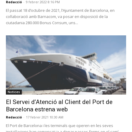
Redacció
-
9 febrer 2022 8:16 PM
El passat 18 d’octubre de 2021, l’Ajuntament de Barcelona, en
col·laboració amb Barnacom, va posar en disposició de la
ciutadania 280.000 Bonus Consum, uns...
Notícies
El Servei d’Atenció al Client del Port de
Barcelona estrena web
Redacció
-
17 febrer 2021 10:30 AM
El Port de Barcelona i les terminals que operen en les seves
instal·lacions han començat ja a donar passos ferms en el camí