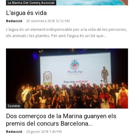
La Marina Del Comerç Associat
L’aigua és vida
Redacció
-
20 setembre 2018 12:12 PM
L’aigua és un element indispensable per a la vida de les persones,
els animals i les plantes. Per això l’aigua és un bé que...
Societat
Dos comerços de la Marina guanyen els
premis del concurs Barcelona...
Redacció
-
26 gener 2018 1:46 PM