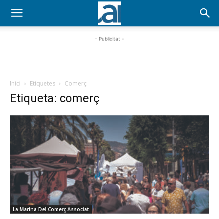
- Publicitat -
Inici
Etiquetes
Comerç
Etiqueta: comerç
La Marina Del Comerç Associat