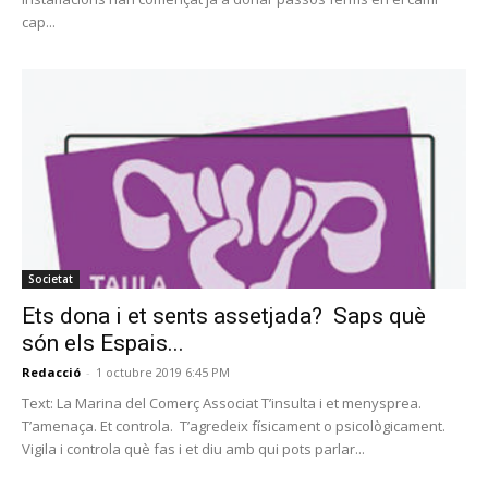
cap...
Societat
Ets dona i et sents assetjada? Saps què
són els Espais...
Redacció
-
1 octubre 2019 6:45 PM
Text: La Marina del Comerç Associat T’insulta i et menysprea.
T’amenaça. Et controla. T’agredeix físicament o psicològicament.
Vigila i controla què fas i et diu amb qui pots parlar...