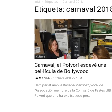
Inici
Etiquetes
Carnaval 2018
Etiqueta: carnaval 201
Cultura
Carnaval, el Polvorí esdevé una
pel·lícula de Bollywood
La Marina
-
1 febrer 2018 7:22 PM
Hem parlat amb la Rosana Martínez, vocal de
l’Associació i membre de la Comissió de Festes d’El
Polvorí que ens ha explicat que per...