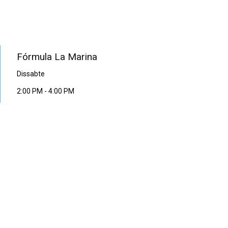
PROGRAMA EN DIRECTE
Fórmula La Marina
Dissabte
2:00 PM
-
4:00 PM