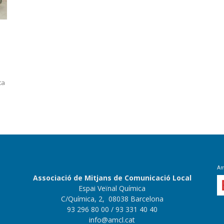
ta
Amb
Associació de Mitjans de Comunicació Local
Espai Veïnal Química
C/Química, 2, 08038 Barcelona
93 296 80 00
/ 93 331 40 40
info@amcl.cat