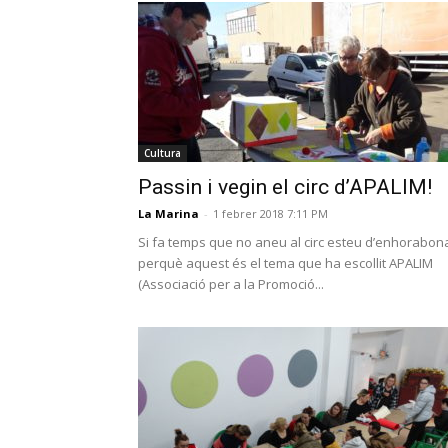
Cultura
Passin i vegin el circ d’APALIM!
La Marina
-
1 febrer 2018 7:11 PM
Si fa temps que no aneu al circ esteu d’enhorabon
perquè aquest és el tema que ha escollit APALIM
(Associació per a la Promoció...