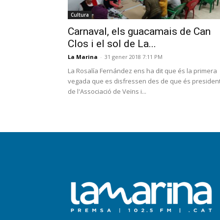
Cultura
Carnaval, els guacamais de Can
Clos i el sol de La...
La Marina
-
31 gener 2018 7:11 PM
La Rosalía Fernández ens ha dit que és la primera
vegada que es disfressen des de que és presiden
de l'Associació de Veïns i...