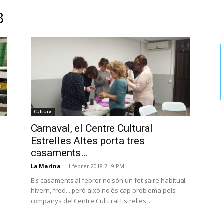
8
Cultura
Carnaval, el Centre Cultural
Estrelles Altes porta tres
casaments…
La Marina
-
1 febrer 2018 7:19 PM
Els casaments al febrer no són un fet gaire habitual:
hivern, fred... però això no és cap problema pels
companys del Centre Cultural Estrelles...