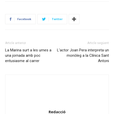
Facebook
Twitter
Article anterior
Article següent
La Marina surt a les urnes a
L’actor Joan Pera interpreta un
una jornada amb poc
monòleg a la Clínica Sant
entusiasme al carrer
Antoni
Redacció