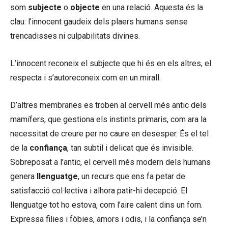
som
subjecte
o
objecte
en una relació. Aquesta és la
clau: l’innocent gaudeix dels plaers humans sense
trencadisses ni culpabilitats divines.
L’innocent reconeix el subjecte que hi és en els altres, el
respecta i s’autoreconeix com en un mirall.
D’altres membranes es troben al cervell més antic dels
mamífers, que gestiona els instints primaris, com ara la
necessitat de creure per no caure en desesper. És el tel
de la
confiança
, tan subtil i delicat que és invisible.
Sobreposat a l’antic, el cervell més modern dels humans
genera
llenguatge
, un recurs que ens fa petar de
satisfacció col·lectiva i alhora patir-hi decepció. El
llenguatge tot ho estova, com l’aire calent dins un forn.
Expressa filies i fòbies, amors i odis, i la confiança se’n