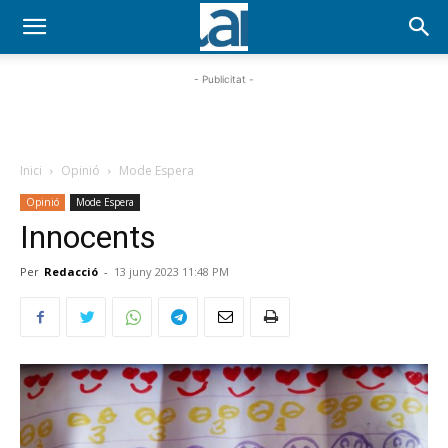
- Publicitat -
Inici
Opinió
Mode Espera
Opinió
Mode Espera
Innocents
Per
Redacció
-
13 juny 2023 11:48 PM