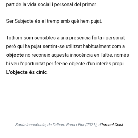
part de la vida social i personal del primer.
Ser Subjecte és el tremp amb què hem pujat.
Tothom som sensibles a una presència forta i personal,
però qui ha pujat sentint-se utilitzat habitualment com a
objecte
no reconeix aquesta innocència en l’altre, només
hi veu l’oportunitat per fer-ne objecte d’un interès propi.
L’objecte és cínic
.
Les canes no m’han fet gat vell. Les
canes no m’han fet sensat com l’edat
em demana.
Santa innocència, de l’àlbum Runa i Flor (2021), d’
Ismael Clark