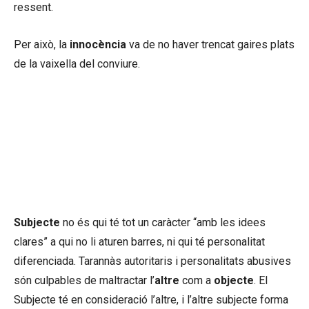
ressent.
Per això, la
innocència
va de no haver trencat gaires plats
de la vaixella del conviure.
En el món humà fet a còpia de
llenguatge,
innocent
és qui no utilitza
els altres en interès propi, sinó que es
posa a si mateix com a penyora
personal que ningú prendrà mal.
Subjecte
no és qui té tot un caràcter “amb les idees
clares” a qui no li aturen barres, ni qui té personalitat
diferenciada. Tarannàs autoritaris i personalitats abusives
són culpables de maltractar l’
altre
com a
objecte
. El
Subjecte té en consideració l’altre, i l’altre subjecte forma