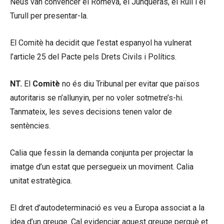
Neus van convèncer el Romeva, el Junqueras, el Rull i el
Turull per presentar-la.
El Comitè ha decidit que l’estat espanyol ha vulnerat
l’article 25 del Pacte pels Drets Civils i Polítics.
NT.
El
Comitè
no és diu Tribunal per evitar que països
autoritaris se n’allunyin, per no voler sotmetre’s-hi.
Tanmateix, les seves decisions tenen valor de
sentències.
Calia que fessin la demanda conjunta per projectar la
imatge d’un estat que persegueix un moviment. Calia
unitat estratègica.
El dret d’autodeterminació es veu a Europa associat a la
idea d’un greuge. Cal evidenciar aquest greuge perquè et