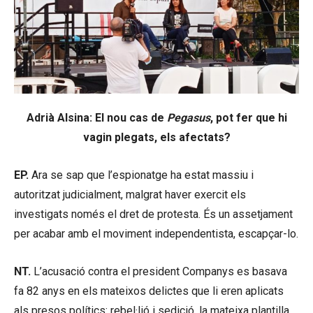
Adrià Alsina:
El nou cas de
Pegasus
, pot fer que hi
vagin plegats, els afectats?
EP.
Ara se sap que l’espionatge ha estat massiu i
autoritzat judicialment, malgrat haver exercit els
investigats només el dret de protesta. És un assetjament
per acabar amb el moviment independentista, escapçar-lo.
NT.
L’acusació contra el president Companys es basava
fa 82 anys en els mateixos delictes que li eren aplicats
als presos polítics: rebel·lió i sedició, la mateixa plantilla,