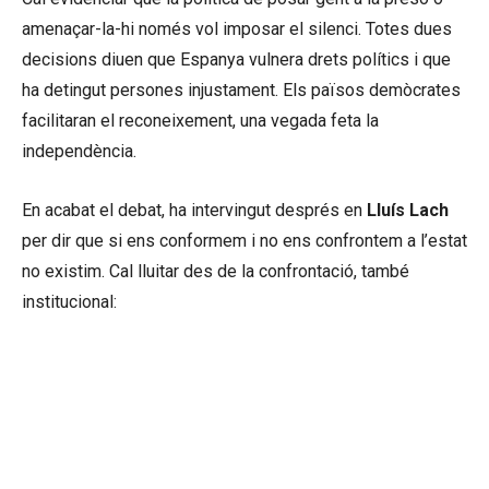
amenaçar-la-hi només vol imposar el silenci. Totes dues
decisions diuen que Espanya vulnera drets polítics i que
ha detingut persones injustament. Els països demòcrates
facilitaran el reconeixement, una vegada feta la
independència.
En acabat el debat, ha intervingut després en
Lluís Lach
per dir que si ens conformem i no ens confrontem a l’estat
no existim. Cal lluitar des de la confrontació, també
institucional:
«És una vergonya tenir un govern
autonomista defensat per
independentistes. L’
1O
és la
demostració de força democràtica