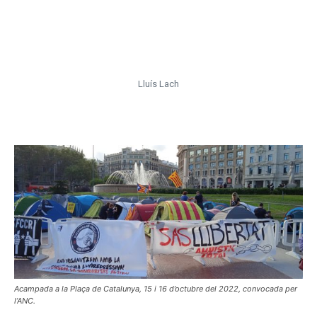
col·lectiva més gran a Europa des de
la segona Guerra Mundial. No
abaratim el seu valor.»
Lluís Lach
(858) Lluís Llach – ” No abarateixis el somni ” – YouTube
Acampada a la Plaça de Catalunya, 15 i 16 d’octubre del 2022, convocada per
l’ANC.