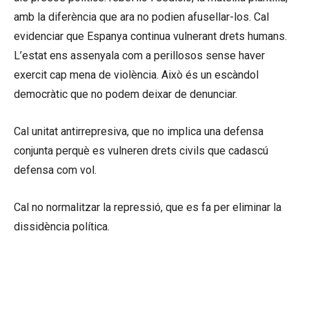
amb la diferència que ara no podien afusellar-los. Cal
evidenciar que Espanya continua vulnerant drets humans.
L’estat ens assenyala com a perillosos sense haver
exercit cap mena de violència. Això és un escàndol
democràtic que no podem deixar de denunciar.
Cal unitat antirrepresiva, que no implica una defensa
conjunta perquè es vulneren drets civils que cadascú
defensa com vol.
Cal no normalitzar la repressió, que es fa per eliminar la
dissidència política.
«Ja va sent l’hora de tenir una
estratègia anti repressiva de debò».