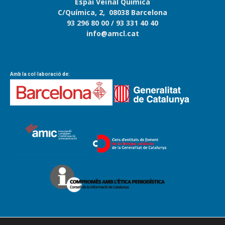
Espai Veïnal Química
C/Química, 2, 08038 Barcelona
93 296 80 00
/ 93 331 40 40
info@amcl.cat
Amb la col·laboració de: