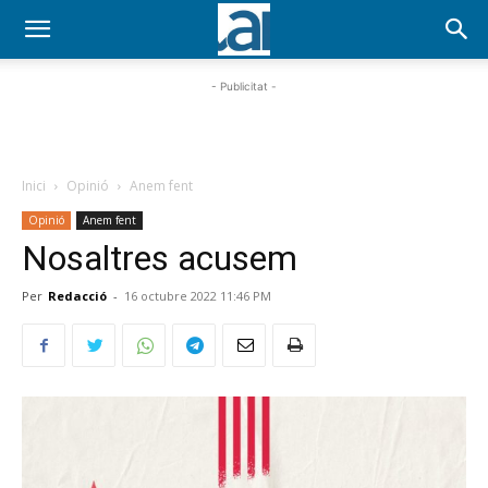
- Publicitat -
Inici
Opinió
Anem fent
Opinió
Anem fent
Nosaltres acusem
Per
Redacció
-
16 octubre 2022 11:46 PM