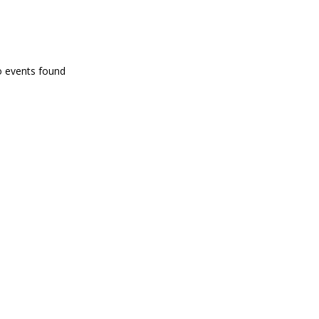
PROGRAMA EN DIRECTE
o events found