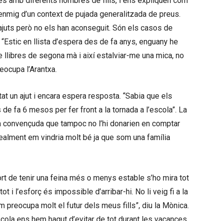
ies amb diferents nombres de fills, i ens expliquen com
r enmig d’un context de pujada generalitzada de preus.
juts però no els han aconseguit. Són els casos de
. “Estic en llista d’espera des de fa anys, enguany he
llibres de segona mà i així estalviar-me una mica, no
reocupa l’Arantxa.
itat un ajut i encara espera resposta. “Sabia que els
de fa 6 mesos per fer front a la tornada a l’escola”. La
à convençuda que tampoc no l’hi donarien en comptar
ealment em vindria molt bé ja que som una família
sort de tenir una feina més o menys estable s’ho mira tot
t i l’esforç és impossible d’arribar-hi. No li veig fi a la
Em preocupa molt el futur dels meus fills”, diu la Mònica.
scola ens hem hagut d’evitar de tot durant les vacances