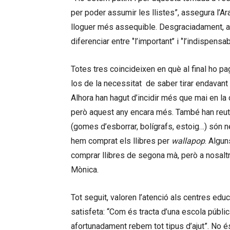
per poder assumir les llistes”, assegura l’
lloguer més assequible. Desgraciadament, a
diferenciar entre ‘’l’important’’ i ‘’l’indispensa
Totes tres coincideixen en què al final ho p
los de la necessitat de saber tirar endavant a
Alhora han hagut d’incidir més que mai en la
però aquest any encara més. També han reutil
(gomes d’esborrar, bolígrafs, estoig…) són 
hem comprat els llibres per
wallapop
. Algun
comprar llibres de segona mà, però a nosalt
Mònica.
Tot seguit, valoren l’atenció als centres educ
satisfeta: “Com és tracta d’una escola públi
afortunadament rebem tot tipus d’ajut”. No é