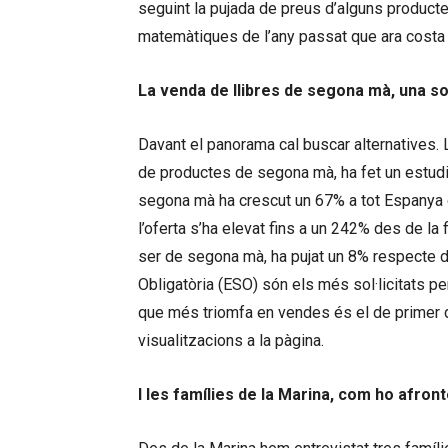
seguint la pujada de preus d’alguns producte
matemàtiques de l’any passat que ara costa 1
La venda de llibres de segona mà, una so
Davant el panorama cal buscar alternatives.
de productes de segona mà, ha fet un estudi
segona mà ha crescut un 67% a tot Espanya du
l’oferta s’ha elevat fins a un 242% des de la fi
ser de segona mà, ha pujat un 8% respecte de
Obligatòria (ESO) són els més sol·licitats pe
que més triomfa en vendes és el de primer d
visualitzacions a la pàgina.
I les famílies de la Marina, com ho afron