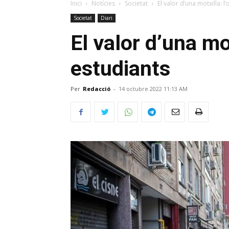
Inici
Notícies
Societat
El valor d’una motxilla: l
Societat
Diari
El valor d’una mot
estudiants
Per
Redacció
-
14 octubre 2022 11:13 AM