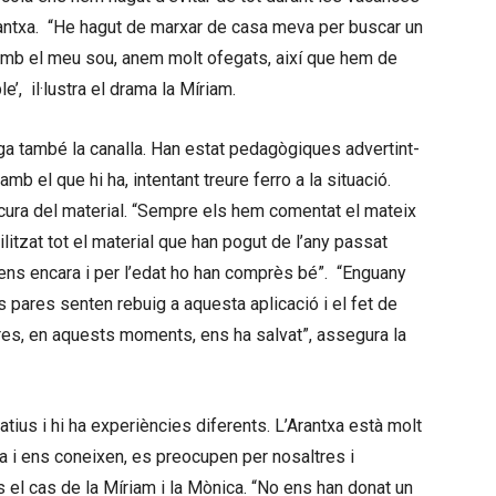
Arantxa. “He hagut de marxar de casa meva per buscar un
mb el meu sou, anem molt ofegats, així que hem de
ble’, il·lustra el drama la Míriam.
aga també la canalla. Han estat pedagògiques advertint-
mb el que hi ha, intentant treure ferro a la situació.
 cura del material. “Sempre els hem comentat el mateix
itzat tot el material que han pogut de l’any passat
nens encara i per l’edat ho han comprès bé”. “Enguany
s pares senten rebuig a aquesta aplicació i el fet de
res, en aquests moments, ens ha salvat”, assegura la
atius i hi ha experiències diferents. L’Arantxa està molt
ca i ens coneixen, es preocupen per nosaltres i
s el cas de la Míriam i la Mònica. “No ens han donat un