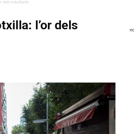
’or dels estudiants
xilla: l’or dels
n