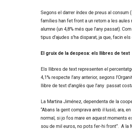
Segons el darrer índex de preus al consum (IP
famílies han fet front a un retorn a les aul
alumne (un 4,8% més que l’any passat). Com
tipus d’ajudes s’ha disparat, ja que, facin el
El gruix de la despesa: els llibres de text
Els llibres de text representen el percentat
4,1% respecte l’any anterior, segons l’Orga
llibre de text d’anglès que l’any passat cos
La Martina Jiménez, dependenta de la coopera
“Abans la gent comprava amb il·lusió; ara, en 
normal, si jo fos mare en aquest moments e
sou de mil euros, no pots fer-hi front”. A la M