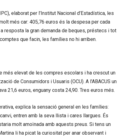
C), elaborat per l’Institut Nacional d’Estadística, les
es molt més car: 405,76 euros és la despesa per cada
 a resposta la gran demanda de beques, préstecs i tot
s comptes que facin, les famílies no hi arriben.
ge més elevat de les compres escolars i ha crescut un
nització de Consumidors i Usuaris (OCU). A l’ABACUS un
tava 21,6 euros, enguany costa 24,90. Tres euros més.
tiva, explica la sensació general en les famílies:
canvi, entren amb la seva llista i cares llargues. És
staria molt amoïnada amb aquests preus. Si tens un
artina li ha picat la curiositat per anar observant i