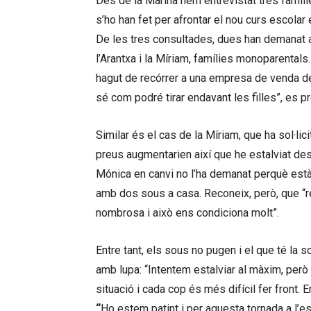
Des de la Marina hem entrevistat tres famíl
s’ho han fet per afrontar el nou curs escola
De les tres consultades, dues han demanat a
l’Arantxa i la Míriam, famílies monoparentals
hagut de recórrer a una empresa de venda de 
sé com podré tirar endavant les filles”, es p
Similar és el cas de la Míriam, que ha sol·lic
preus augmentarien així que he estalviat des 
Mónica en canvi no l’ha demanat perquè est
amb dos sous a casa. Reconeix, però, que “r
nombrosa i això ens condiciona molt”.
Entre tant, els sous no pugen i el que té la 
amb lupa: “Intentem estalviar al màxim, però to
situació i cada cop és més difícil fer front. 
“
Ho estem patint i per aquesta tornada a l’e