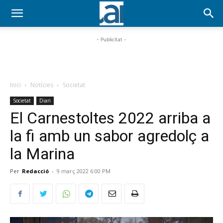
- Publicitat -
Inici
Notícies
Societat
Societat
Diari
El Carnestoltes 2022 arriba a
la fi amb un sabor agredolç a
la Marina
Per
Redacció
-
9 març 2022 6:00 PM