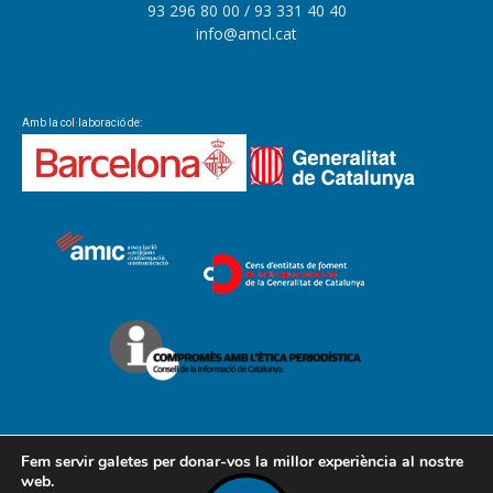
93 296 80 00
/ 93 331 40 40
info@amcl.cat
Amb la col·laboració de:
Fem servir galetes per donar-vos la millor experiència al nostre
web.