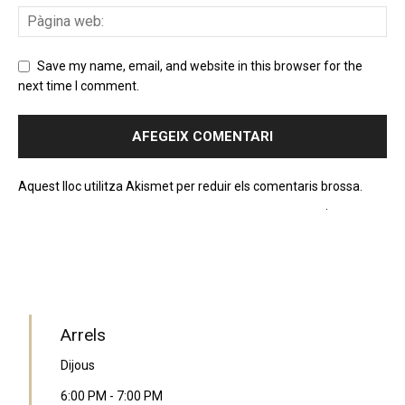
Save my name, email, and website in this browser for the
next time I comment.
Aquest lloc utilitza Akismet per reduir els comentaris brossa.
Apreneu com es processen les dades dels comentaris
.
PROGRAMA EN DIRECTE
Arrels
Dijous
6:00 PM
-
7:00 PM