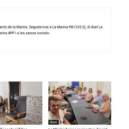
ris de la Marina. Segueix-nos a La Marina FM (102.5), el diari La
arina APP i a les xarxes socials.
Barri