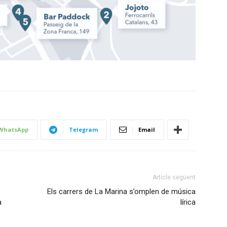
WhatsApp
Telegram
Email
Article següent
Els carrers de La Marina s’omplen de música
a
lírica