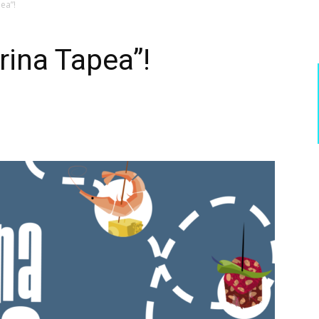
ea”!
ina Tapea”!