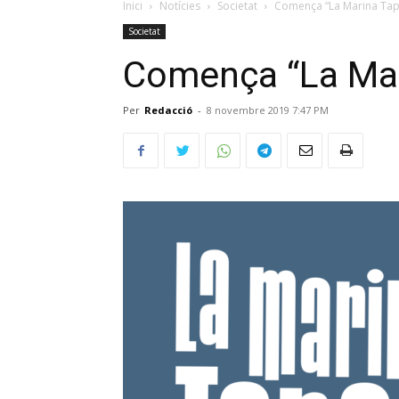
Inici
Notícies
Societat
Comença “La Marina Tap
Societat
Comença “La Mar
Per
Redacció
-
8 novembre 2019 7:47 PM