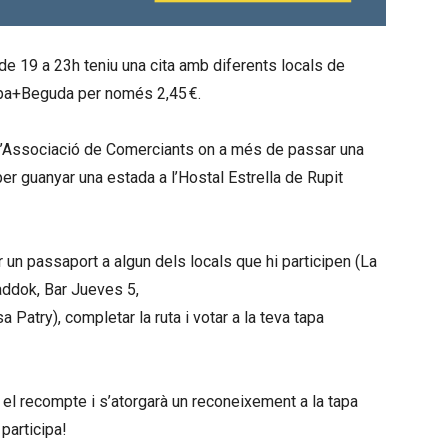
e 19 a 23h teniu una cita amb diferents locals de
apa+Beguda per només 2,45 €.
 l’Associació de Comerciants on a més de passar una
er guanyar una estada a l’Hostal Estrella de Rupit
un passaport a algun dels locals que hi participen (La
addok
, Bar Jueves 5,
asa
Patry
), completar la ruta i votar a la teva tapa
à el recompte i s’atorgarà un reconeixement a la tapa
 participa!