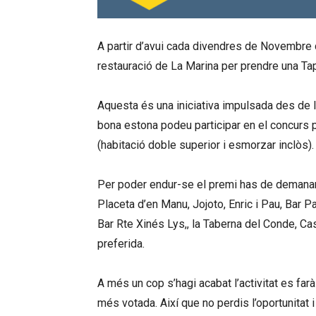
A partir d’avui cada divendres de Novembre d
restauració de La Marina per prendre una T
Aquesta és una iniciativa impulsada des de
bona estona podeu participar en el concurs p
(habitació doble superior i esmorzar inclòs).
Per poder endur-se el premi has de demanar 
Placeta d’en
Manu
,
Jojoto
, Enric i Pau, Bar
P
Bar
Rte
Xinés
Lys
,,
la
Taberna
del
Conde
, C
preferida.
A més un cop s’hagi acabat l’activitat es far
més votada. Així que no perdis l’oportunitat i