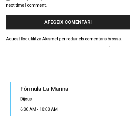
next time I comment.
Aquest lloc utilitza Akismet per reduir els comentaris brossa.
Apreneu com es processen les dades dels comentaris
.
PROGRAMA EN DIRECTE
Fórmula La Marina
Dijous
6:00 AM
-
10:00 AM