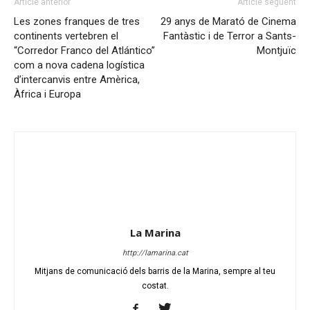
Article anterior
Article següent
Les zones franques de tres
29 anys de Marató de Cinema
continents vertebren el
Fantàstic i de Terror a Sants-
“Corredor Franco del Atlántico”
Montjuïc
com a nova cadena logística
d’intercanvis entre Amèrica,
Àfrica i Europa
La Marina
http://lamarina.cat
Mitjans de comunicació dels barris de la Marina, sempre al teu
costat.