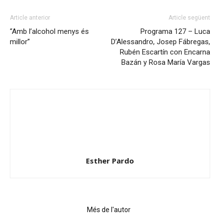
Article anterior
Article següent
“Amb l’alcohol menys és
Programa 127 – Luca
millor”
D’Alessandro, Josep Fábregas,
Rubén Escartín con Encarna
Bazán y Rosa María Vargas
Esther Pardo
Articles relacionats
Més de l'autor