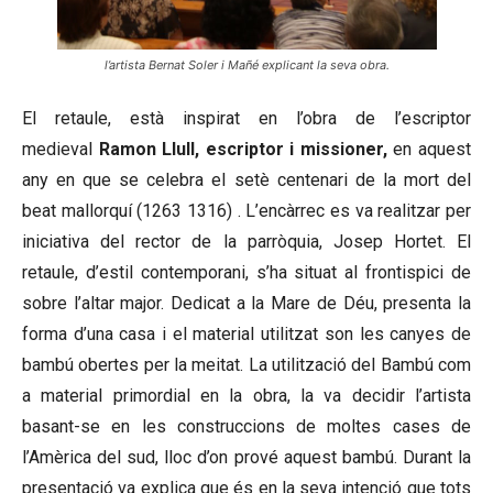
l’artista Bernat Soler i Mañé explicant la seva obra.
El retaule, està inspirat en l’obra de l’escriptor
medieval
Ramon Llull, escriptor i missioner,
en aquest
any en que se celebra el setè centenari de la mort del
beat mallorquí (1263 1316) . L’encàrrec es va realitzar per
iniciativa del rector de la parròquia, Josep Hortet. El
retaule, d’estil contemporani, s’ha situat al frontispici de
sobre l’altar major. Dedicat a la Mare de Déu, presenta la
forma d’una casa i el material utilitzat son les canyes de
bambú obertes per la meitat. La utilització del Bambú com
a material primordial en la obra, la va decidir l’artista
basant-se en les construccions de moltes cases de
l’Amèrica del sud, lloc d’on prové aquest bambú. Durant la
presentació va explica que és en la seva intenció que tots