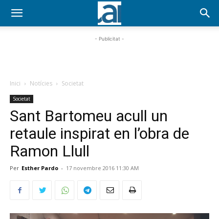
- Publicitat -
Inici
Notícies
Societat
Societat
Sant Bartomeu acull un
retaule inspirat en l’obra de
Ramon Llull
Per
Esther Pardo
-
17 novembre 2016 11:30 AM