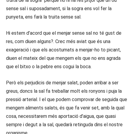
truita de la sogra” perquè no hi ha res pitjor que un ou
sense sal i suposadament, si la sogra ens vol fer la
punyeta, ens farà la truita sense sal.
Hi estem d’acord que el menjar sense sal no té gust de
res, com diuen alguns?. Crec més aviat que és una
exageració i que els acostumats a menjar-ho to picant,
diuen el mateix del que mengem els que no ens agrada
que el bitxo o la pebre ens cogui la boca.
Però els perjudicis de menjar salat, poden arribar a ser
greus, doncs la sal fa treballar molt els ronyons i puja la
pressió arterial. I el que podem comprovar de seguida que
mengem aliments salats, és que fa venir set, amb la qual
cosa, necessitarem més aportació d’aigua, que quasi
sempre i degut a la sal, quedarà retinguda dins el nostre
organisme.