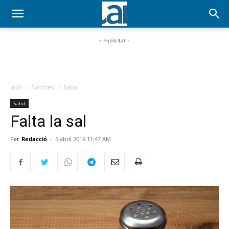
- Publicitat -
Inici
Notícies
Salut
Salut
Falta la sal
Per
Redacció
-
5 abril 2019 11:47 AM