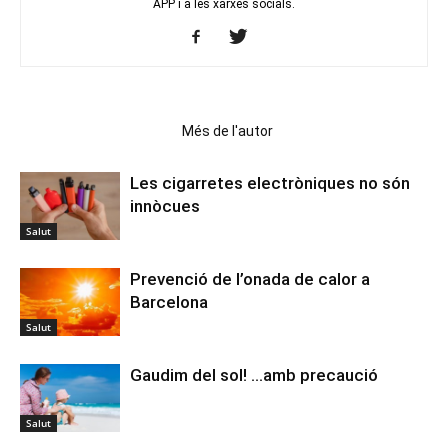
APP i a les xarxes socials.
Articles relacionats
Més de l'autor
Les cigarretes electròniques no són
innòcues
Salut
Prevenció de l’onada de calor a
Barcelona
Salut
Gaudim del sol! …amb precaució
Salut