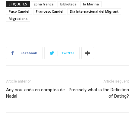
ETIQUETES
zona franca
biblioteca
la Marina
Paco Candel
Francesc Candel
Dia Internacional del Migrant
Migracions
Facebook
Twitter
Article anterior
Article següent
Any nou xinès en comptes de
Precisely what is the Definition
Nadal
of Dating?