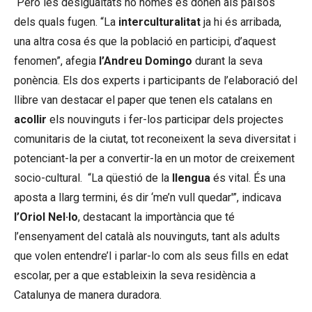
Però les desigualtats no només es donen als països
dels quals fugen. “La
interculturalitat
ja hi és arribada,
una altra cosa és que la població en participi, d’aquest
fenomen”, afegia
l’Andreu Domingo
durant la seva
ponència. Els dos experts i participants de l’elaboració del
llibre van destacar el paper que tenen els catalans en
acollir
els nouvinguts i fer-los participar dels projectes
comunitaris de la ciutat, tot reconeixent la seva diversitat i
potenciant-la per a convertir-la en un motor de creixement
socio-cultural. “La qüestió de la
llengua
és vital. És una
aposta a llarg termini, és dir ‘me’n vull quedar'”, indicava
l’Oriol Nel·lo
, destacant la importància que té
l’ensenyament del català als nouvinguts, tant als adults
que volen entendre’l i parlar-lo com als seus fills en edat
escolar, per a que estableixin la seva residència a
Catalunya de manera duradora.