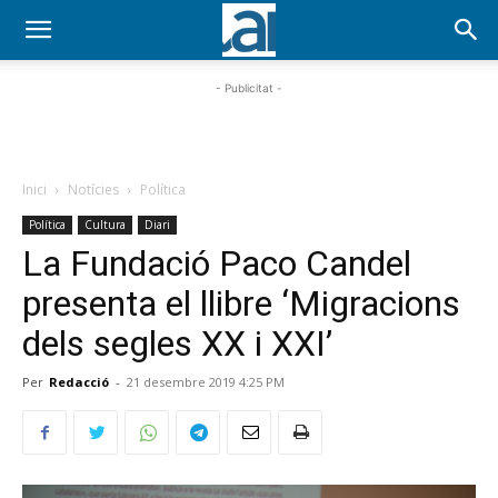
- Publicitat -
Inici
Notícies
Política
Política
Cultura
Diari
La Fundació Paco Candel
presenta el llibre ‘Migracions
dels segles XX i XXI’
Per
Redacció
-
21 desembre 2019 4:25 PM