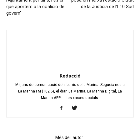
l’Ajuntament per dins, i és el
posa en marxa l’estació Ciutat
que aportem a la coalició de
de la Justícia de l’L10 Sud
govern”
Redacció
Mitjans de comunicació dels barris de la Marina. Segueix-nos a
La Marina FM (102.5), el diari La Marina, La Marina Digital, La
Marina APP i a les xarxes socials.
Articles relacionats
Més de l'autor