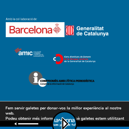
Amb la col·laboració de:
Fem servir galetes per donar-vos la millor experiència al nostre
web.
Podeu obtenir més informació sobre què galetes estem utilitzant
Contacte
Avís legal
Política de cookies
Política de privacitat
o desactivar-les a la
configuració
.
AMCL