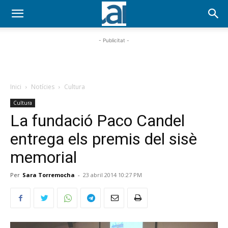
- Publicitat -
Inici
Notícies
Cultura
Cultura
La fundació Paco Candel
entrega els premis del sisè
memorial
Per
Sara Torremocha
-
23 abril 2014 10:27 PM