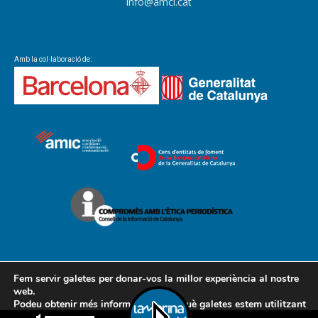
info@amcl.cat
Amb la col·laboració de:
Fem servir galetes per donar-vos la millor experiència al nostre
web.
Podeu obtenir més informació sobre què galetes estem utilitzant
Contacte
Avís legal
Política de cookies
Política de privacitat
o desactivar-les a la
configuració
.