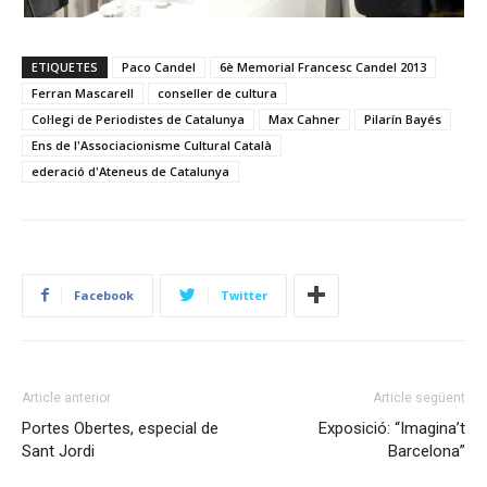
ETIQUETES
Paco Candel
6è Memorial Francesc Candel 2013
Ferran Mascarell
conseller de cultura
Col·legi de Periodistes de Catalunya
Max Cahner
Pilarín Bayés
Ens de l'Associacionisme Cultural Català
ederació d'Ateneus de Catalunya
Facebook
Twitter
Article anterior
Article següent
Portes Obertes, especial de
Exposició: “Imagina’t
Sant Jordi
Barcelona”