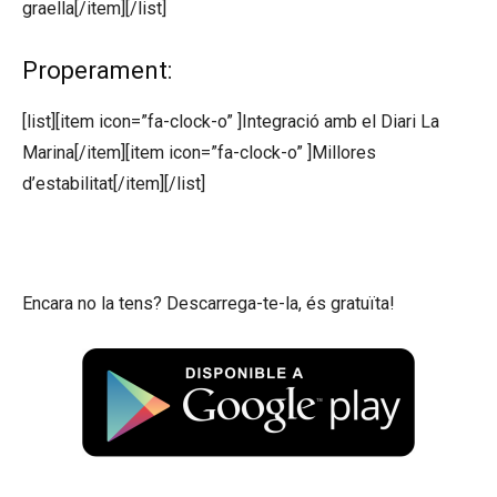
graella[/item][/list]
Properament:
[list][item icon=”fa-clock-o” ]Integració amb el Diari La
Marina[/item][item icon=”fa-clock-o” ]Millores
d’estabilitat[/item][/list]
Encara no la tens? Descarrega-te-la, és gratuïta!