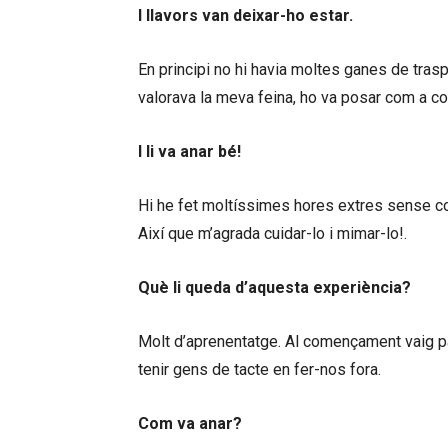
I llavors van deixar-ho estar.
En principi no hi havia moltes ganes de trasp
valorava la meva feina, ho va posar com a con
I li va anar bé!
Hi he fet moltíssimes hores extres sense co
Així que m’agrada cuidar-lo i mimar-lo!.
Què li queda d’aquesta experiència?
Molt d’aprenentatge. Al començament vaig pat
tenir gens de tacte en fer-nos fora.
Com va anar?