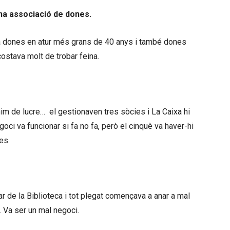
na associació de dones.
a dones en atur més grans de 40 anys i també dones
costava molt de trobar feina.
nim de lucre… el gestionaven tres sòcies i La Caixa hi
oci va funcionar si fa no fa, però el cinquè va haver-hi
des.
r de la Biblioteca i tot plegat començava a anar a mal
 Va ser un mal negoci.