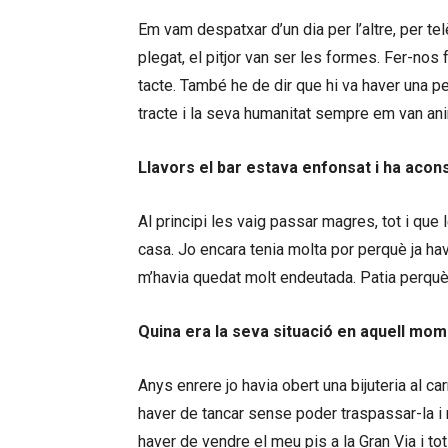
Em vam despatxar d’un dia per l’altre, per te
plegat, el pitjor van ser les formes. Fer-nos 
tacte. També he de dir que hi va haver una pe
tracte i la seva humanitat sempre em van an
Llavors el bar estava enfonsat i ha aconse
Al principi les vaig passar magres, tot i que l
casa. Jo encara tenia molta por perquè ja ha
m’havia quedat molt endeutada. Patia perquè
Quina era la seva situació en aquell mo
Anys enrere jo havia obert una bijuteria al ca
haver de tancar sense poder traspassar-la i 
haver de vendre el meu pis a la Gran Via i tot