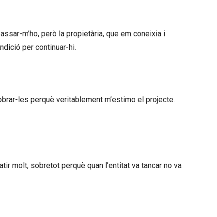
assar-m’ho, però la propietària, que em coneixia i
dició per continuar-hi.
brar-les perquè veritablement m’estimo el projecte.
ir molt, sobretot perquè quan l’entitat va tancar no va