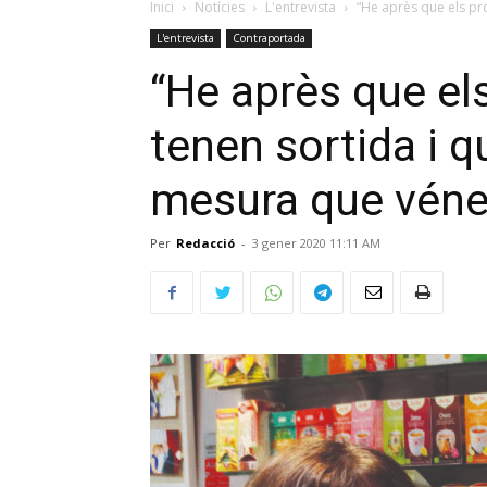
Inici
Notícies
L'entrevista
“He après que els pro
L'entrevista
Contraportada
“He après que e
tenen sortida i q
mesura que véne
Per
Redacció
-
3 gener 2020 11:11 AM