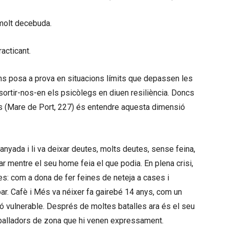
 molt decebuda.
racticant.
ns posa a prova en situacions límits que depassen les
ortir-nos-en els psicòlegs en diuen resiliència. Doncs
és (Mare de Port, 227) és entendre aquesta dimensió
uanyada i li va deixar deutes, molts deutes, sense feina,
r mentre el seu home feia el que podia. En plena crisi,
des: com a dona de fer feines de neteja a cases i
ar. Cafè i Més va néixer fa gairebé 14 anys, com un
ió vulnerable. Després de moltes batalles ara és el seu
reballadors de zona que hi venen expressament.