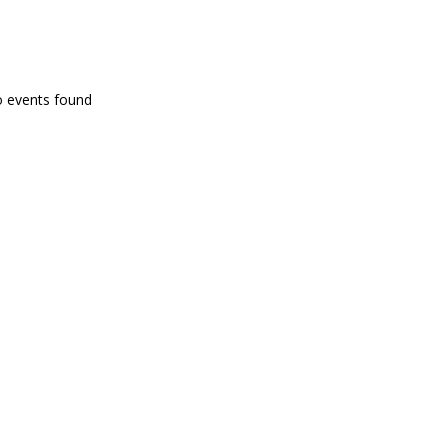
PROGRAMA EN DIRECTE
o events found