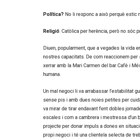
Política?
No li responc a això perquè estic
Religió
: Catòlica per herència, però no sóc p
Diuen, popularment, que a vegades la vida e
nostres capacitats. De com reaccionem per s
xerrar amb la Mari Carmen del bar Cafè i M
humana.
Un mal negoci li va arrabassar l’estabilitat g
sense pis i amb dues noies petites per cuida
va mirar de tirar endavant fent dobles jorna
escales i com a cambrera i mestressa d’un b
projecte per donar impuls a dones en situac
propi negoci i té una clientela selecta de t