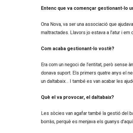
Entenc que va començar gestionant-lo u
Ona Nova, va ser una associació que ajudav
maltractades. Llavors jo estava a l’atur i em 
Com acaba gestionant-lo vostè?
Era com un negoci de l’entitat, però sense à
donava suport. Els primers quatre anys el neg
un daltabaix… I també es van acabar les aju
Què el va provocar, el daltabaix?
Les sòcies van agafar també la gestió del ba
borràs, perquè es menjava els guanys d’aquí.