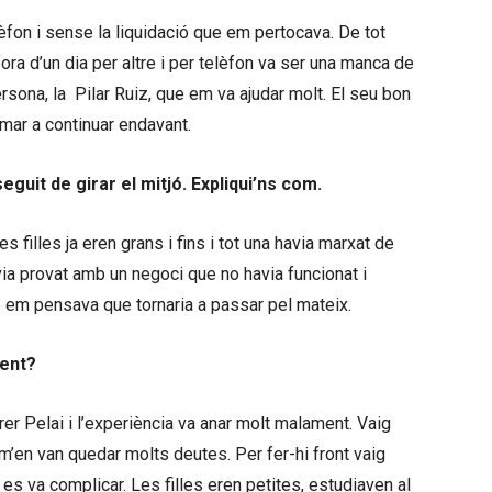
lèfon i sense la liquidació que em pertocava. De tot
fora d’un dia per altre i per telèfon va ser una manca de
rsona, la Pilar Ruiz, que em va ajudar molt. El seu bon
imar a continuar endavant.
guit de girar el mitjó. Expliqui’ns com.
es filles ja eren grans i fins i tot una havia marxat de
via provat amb un negoci que no havia funcionat i
 em pensava que tornaria a passar pel mateix.
ment?
rrer Pelai i l’experiència va anar molt malament. Vaig
m’en van quedar molts deutes. Per fer-hi front vaig
 es va complicar. Les filles eren petites, estudiaven al