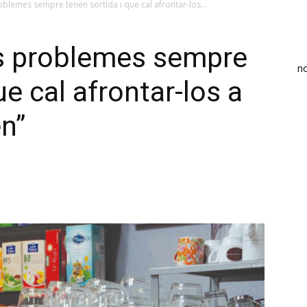
blemes sempre tenen sortida i que cal afrontar-los...
ls problemes sempre
n
ue cal afrontar-los a
n”