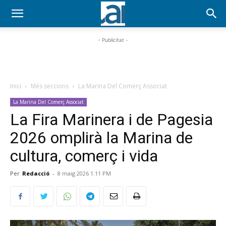
- Publicitat -
Inici
Més seccions
La Marina Del Comerç Associat
La Marina Del Comerç Associat
La Fira Marinera i de Pagesia
2026 omplirà la Marina de
cultura, comerç i vida
Per
Redacció
-
8 maig 2026 1:11 PM