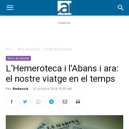
- Publicitat -
Inici
Més seccions
Arxiu de premsa
Arxiu de premsa
L’Hemeroteca i l’Abans i ara:
el nostre viatge en el temps
Per
Redacció
-
23 octubre 2014 10:00 AM