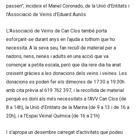
passen”, incideix el Manel Coronado, de la Unió d’Entitats i
l’Associació de Veïns d’Eduard Aunós.
L’Associació de Veïns de Can Clos també porta
esforçant-se durant anys en l’ajuda a tothom que ho
necessita. A la seva seu, fan recull de material per a
nadons, nens, nenes i adults en una acció que va
començar a petita escala, però que dia rere dia ha anat
creixent gràcies a les donacions dels veïns i veïnes. Les
donacions es poden fer els dimecres de 17:30 a 19:30h
amb cita prèvia al 619 762 397, i la recollida de material
perquè es doni als més necessitats a l’AVV Can Clos (de
8 a 14h), la Unió d’Entitats de la Marina (de 9 a 13 i de 16 a
20h), i a l’Espai Veïnal Química (de 16 a 21h).
I s’apropa un desembre carregat d’activitats que podeu