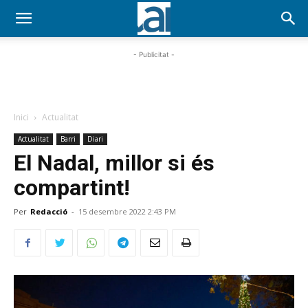
- Publicitat -
Inici
Actualitat
Actualitat
Barri
Diari
El Nadal, millor si és
compartint!
Per
Redacció
-
15 desembre 2022 2:43 PM