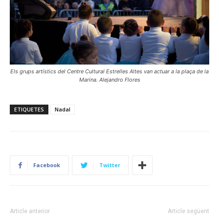
Els grups artístics del Centre Cultural Estrelles Altes van actuar a la plaça de la
Marina. Alejandro Flores
ETIQUETES
Nadal
Facebook
Twitter
Article anterior
Article següent