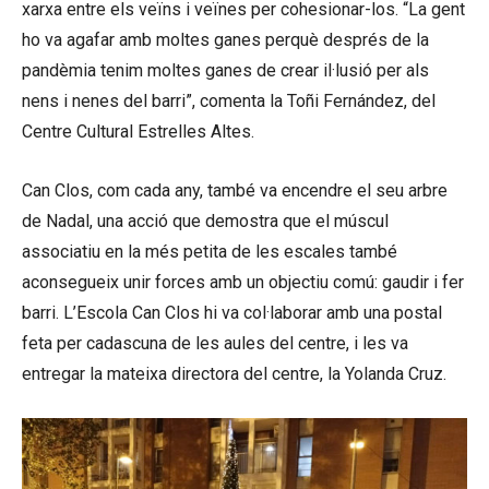
xarxa entre els veïns i veïnes per cohesionar-los. “La gent
ho va agafar amb moltes ganes perquè després de la
pandèmia tenim moltes ganes de crear il·lusió per als
nens i nenes del barri”, comenta la Toñi Fernández, del
Centre Cultural Estrelles Altes.
Can Clos, com cada any, també va encendre el seu arbre
de Nadal, una acció que demostra que el múscul
associatiu en la més petita de les escales també
aconsegueix unir forces amb un objectiu comú: gaudir i fer
barri. L’Escola Can Clos hi va col·laborar amb una postal
feta per cadascuna de les aules del centre, i les va
entregar la mateixa directora del centre, la Yolanda Cruz.