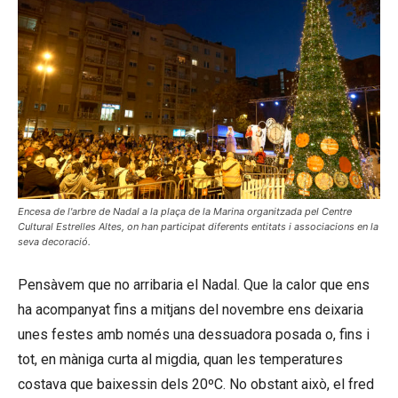
Encesa de l'arbre de Nadal a la plaça de la Marina organitzada pel Centre
Cultural Estrelles Altes, on han participat diferents entitats i associacions en la
seva decoració.
Pensàvem que no arribaria el Nadal. Que la calor que ens
ha acompanyat fins a mitjans del novembre ens deixaria
unes festes amb només una dessuadora posada o, fins i
tot, en màniga curta al migdia, quan les temperatures
costava que baixessin dels 20ºC. No obstant això, el fred