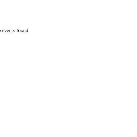
PROGRAMA EN DIRECTE
o events found