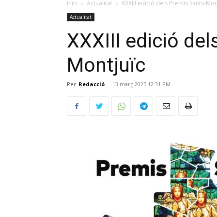
Inici
Actualitat
XXXIII edició dels Premis Sants-Mon
Actualitat
XXXIII edició de
Montjuïc
Per
Redacció
-
13 març 2025 12:31 PM