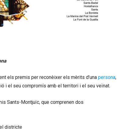
ona
ent els premis per reconèixer els mèrits d’una
persona
,
ció i el seu compromís amb el territori i el seu veïnat.
emis Sants-Montjuïc, que comprenen dos
l districte