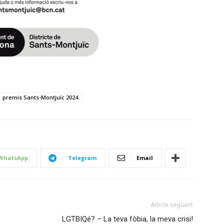
premis Sants-Montjuïc 2024
WhatsApp
Telegram
Email
Article següent
LGTBIQé? – La teva fòbia, la meva crisi!