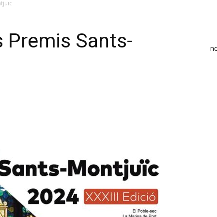
tjuïc
ls Premis Sants-
n