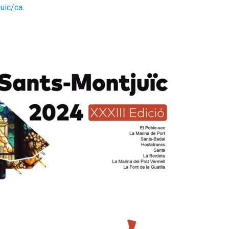
juic/ca
.