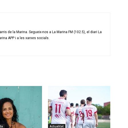
ris de la Marina. Segueix-nos a La Marina FM (102.5), el diari La
arina APP i a les xarxes socials.
da
Actualitat