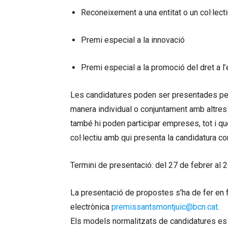
Reconeixement a una entitat o un col·lect
Premi especial a la innovació
Premi especial a la promoció del dret a l
Les candidatures poden ser presentades per p
manera individual o conjuntament amb altres 
també hi poden participar empreses, tot i que 
col·lectiu amb qui presenta la candidatura con
Termini de presentació: del 27 de febrer al 
La presentació de propostes s’ha de fer en f
electrònica
premissantsmontjuic@bcn.cat
.
Els models normalitzats de candidatures e