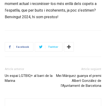
moment actual i reconèixer-los més enllà dels copets a
l’espatlla, que per buits i incoherents, ja poc s’estimen?
Benvingut 2024, hi som prestos!
Facebook
Twitter
Article anterior
Article següent
Un espai LGTBIQ+ al barri de la
Mei Márquez guanya el premi
Marina
Albert González de
l’Ajuntament de Barcelona