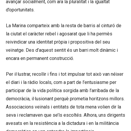
avançar socialment, com ara la pluralitat i la igualtat
d’oportunitats.
La Marina comparteix amb la resta de barris al cinturó de
la ciutat el caràcter rebel i agosarat que li ha permès
reivindicar una identitat pròpia i propositiva del seu
veïnatge. Des d’aquest sentit és un barri molt dinàmic i
encara en permanent construcció.
Per il·lustrar, recollir i fins i tot impulsar tot això van néixer
el diari i la ràdio locals, com a part de l’entusiasme per
participar de la vida política sorgida amb l’arribada de la
democràcia, il·lusionant perquè prometia horitzons millors.
Associacions veïnals i entitats de tota mena volien dir la
seva i reclamaven que se’ls escoltés. Alhora, uns dirigents
avesats en la resistència a la dictadura i en la militància