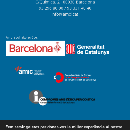
C/Química, 2, 08038 Barcelona
93 296 80 00
/ 93 331 40 40
info@amcl.cat
Amb la col·laboració de:
Fem servir galetes per donar-vos la millor experiència al nostre