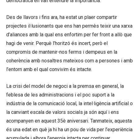
democràtica en van entendre la importància.
Des de llavors i fins ara, ha estat un plaer compartir
projectes il·lusionants que ens han permès teixir una xarxa
d’aliances amb la qual ens enfortim per fer front a allò que
hagi de venir. Perquè l’horitzó és incert, però el
compromís de mantenir-nos ferms i dempeus en la
coherència amb nosaltres mateixos com a persones i amb
l’entorn amb el qual convivim és intacte.
La crisi del model de negoci a la premsa en general, la
feblesa de les administracions i el poc suport a la
indústria de la comunicació local, la intel·ligència artificial o
la canviant escala de valors socials ja són aquí i ens
acompanyen en aquest 35è aniversari. Tanmateix, aquesta
és una edat en què ja hi ha un pou de vida per l’experiència
acumulada i alhora l’energia intacta per continuar