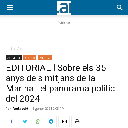
- Publicitat -
Inici
Actualitat
Actualitat
Opinió
Editorial
EDITORIAL l Sobre els 35
anys dels mitjans de la
Marina i el panorama polític
del 2024
Per
Redacció
-
3 gener 2024 2:03 PM