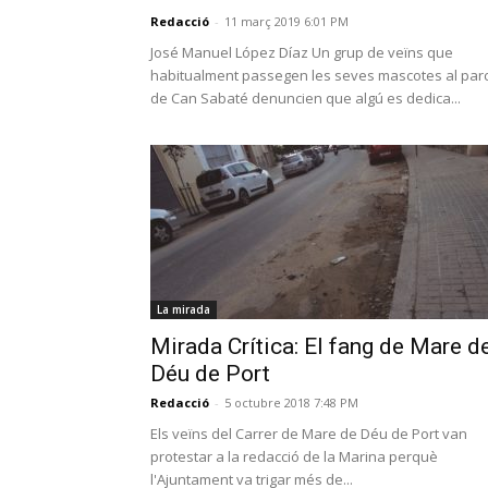
Redacció
-
11 març 2019 6:01 PM
José Manuel López Díaz Un grup de veïns que
habitualment passegen les seves mascotes al par
de Can Sabaté denuncien que algú es dedica...
La mirada
Mirada Crítica: El fang de Mare d
Déu de Port
Redacció
-
5 octubre 2018 7:48 PM
Els veïns del Carrer de Mare de Déu de Port van
protestar a la redacció de la Marina perquè
l'Ajuntament va trigar més de...