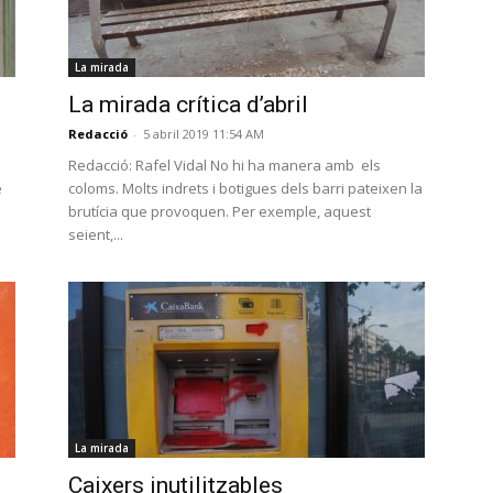
La mirada
La mirada crítica d’abril
Redacció
-
5 abril 2019 11:54 AM
Redacció: Rafel Vidal No hi ha manera amb els
é
coloms. Molts indrets i botigues dels barri pateixen la
brutícia que provoquen. Per exemple, aquest
seient,...
La mirada
Caixers inutilitzables