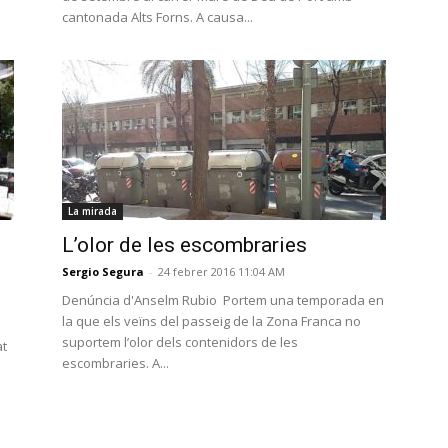
cantonada Alts Forns. A causa...
La mirada
l
L’olor de les escombraries
Sergio Segura
-
24 febrer 2016 11:04 AM
Denúncia d'Anselm Rubio Portem una temporada en
la que els veïns del passeig de la Zona Franca no
suportem l’olor dels contenidors de les
at
escombraries. A...