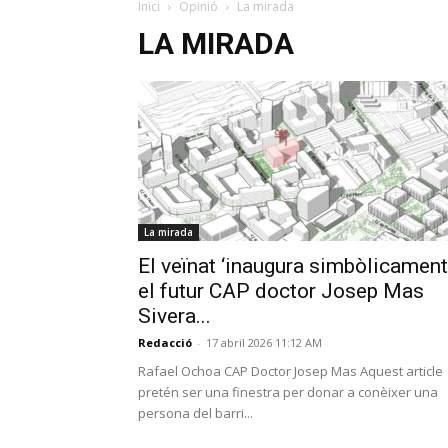
Inici
Opinió
La mirada
LA MIRADA
La mirada
El veïnat ‘inaugura simbòlicament
el futur CAP doctor Josep Mas
Sivera...
Redacció
-
17 abril 2026 11:12 AM
Rafael Ochoa CAP Doctor Josep Mas Aquest article
pretén ser una finestra per donar a conèixer una
persona del barri...