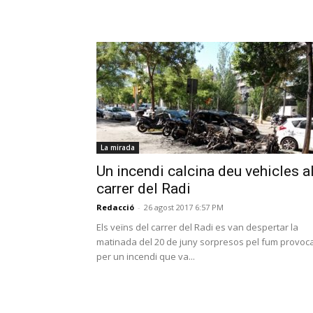
La mirada
Un incendi calcina deu vehicles a
carrer del Radi
Redacció
-
26 agost 2017 6:57 PM
Els veïns del carrer del Radi es van despertar la
matinada del 20 de juny sorpresos pel fum provoc
per un incendi que va...