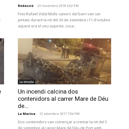
Redacció
-
23 novembre 2018 6:02 PM
Foto:Rafael Vidal Molts caixers del barri van ser
c
pintats durant la nit del 30 de setembre i l'1 d'octubre
aquest era el seu aspecte, cosa...
La mirada
e
Un incendi calcina dos
contenidors al carrer Mare de Déu
de...
La Marina
-
12 setembre 2017 7:06 PM
Dos contenidors van començar a cremar la nit del 5
de setembre al carrer Mare de Déu de Port amb