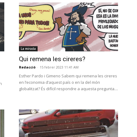
La mirada
Qui remena les cireres?
Redacció
-
15 febrer 2023 11:41 AM
Esther Pardo i Gimeno Sabem qui remena les cireres
en l’economia d’aquest país o en la del món
n
globalitzat? És difícil respondre a aquesta pregunta....