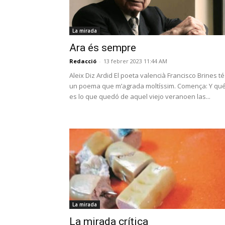
La mirada
Ara és sempre
Redacció
-
13 febrer 2023 11:44 AM
Aleix Diz Ardid El poeta valencià Francisco Brines té
un poema que m’agrada moltíssim. Comença: Y qu
es lo que quedó de aquel viejo veranoen las...
La mirada
La mirada crítica