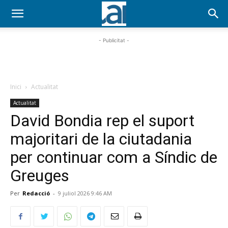
- Publicitat -
Inici
Actualitat
Actualitat
David Bondia rep el suport
majoritari de la ciutadania
per continuar com a Síndic de
Greuges
Per
Redacció
-
9 juliol 2026 9:46 AM