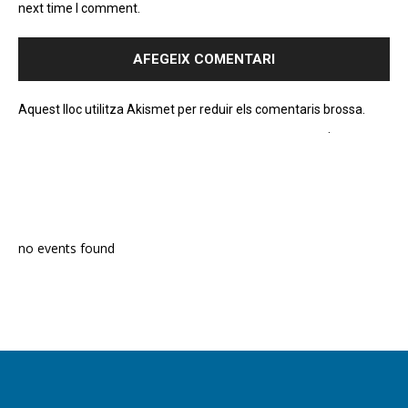
next time I comment.
Aquest lloc utilitza Akismet per reduir els comentaris brossa.
Apreneu com es processen les dades dels comentaris
.
PROGRAMA EN DIRECTE
no events found