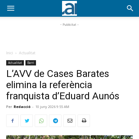
- Publicitat -
Inici
Actualitat
Actualitat
Barri
L’AVV de Cases Barates
elimina la referència
franquista d’Eduard Aunós
Per
Redacció
-
10 juny 2026 9:55 AM