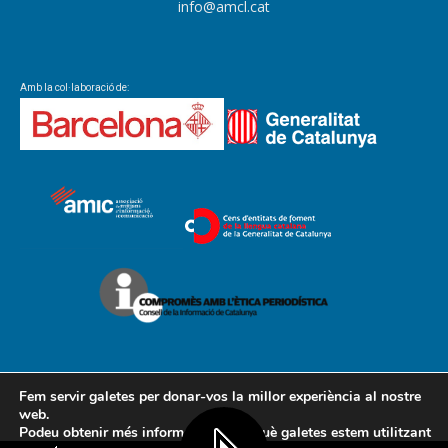
info@amcl.cat
Amb la col·laboració de:
Fem servir galetes per donar-vos la millor experiència al nostre
web.
Podeu obtenir més informació sobre què galetes estem utilitzant
Contacte
Avís legal
Política de cookies
Política de privacitat