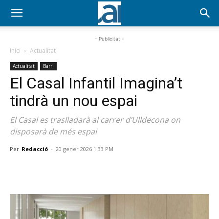
- Publicitat -
Inici
Actualitat
Actualitat
Barri
El Casal Infantil Imagina’t
tindrà un nou espai
El Casal es traslladarà al carrer d’Ulldecona on
disposarà de més espai
Per
Redacció
-
20 gener 2026 1:33 PM