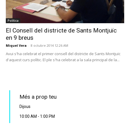
Política
El Consell del districte de Sants Montjuïc
en 9 breus
Miquel Vera
-
8 octubre 2014 12:26 AM
Avui s'ha celebrat el primer consell del districte de Sants Montjuïc
d'aquest curs polític. El ple s'ha celebrat a la sala principal de la...
PROGRAMA EN DIRECTE
Més a prop teu
Dijous
10:00 AM
-
1:00 PM