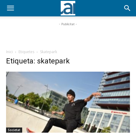
- Publicitat -
Inici
Etiquetes
Skatepark
Etiqueta: skatepark
Societat