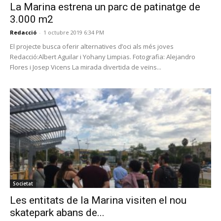
La Marina estrena un parc de patinatge de
3.000 m2
Redacció
-
1 octubre 2019 6:34 PM
El projecte busca oferir alternatives d’oci als més joves
Redacció:Albert Aguilar i Yohany Limpias. Fotografia: Alejandro
Flores i Josep Vicens La mirada divertida de veïns...
Societat
Les entitats de la Marina visiten el nou
skatepark abans de...