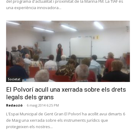
del programa d'actualitat i proximitat de la Marina FM. La TIAF és
una experiència innovadora...
Societat
El Polvorí acull una xerrada sobre els drets
legals dels grans
Redacció
-
6 maig 2014 6:25 PM
L'Espai Municipal de Gent Gran El Polvorí ha acollit avui dimarts 6
de Maig una xerrada sobre els instruments jurídics que
protegeixen els nostres...