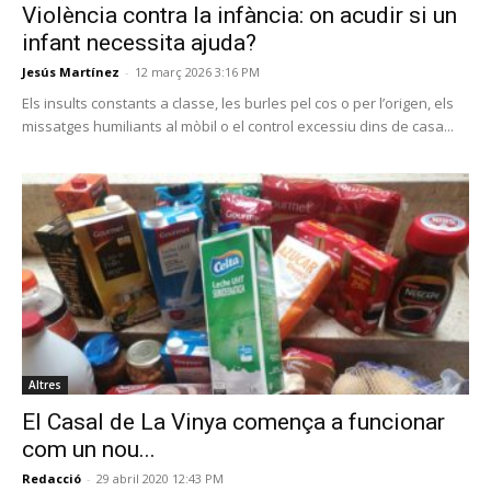
Violència contra la infància: on acudir si un
infant necessita ajuda?
Jesús Martínez
-
12 març 2026 3:16 PM
Els insults constants a classe, les burles pel cos o per l’origen, els
missatges humiliants al mòbil o el control excessiu dins de casa...
Altres
El Casal de La Vinya comença a funcionar
com un nou...
Redacció
-
29 abril 2020 12:43 PM