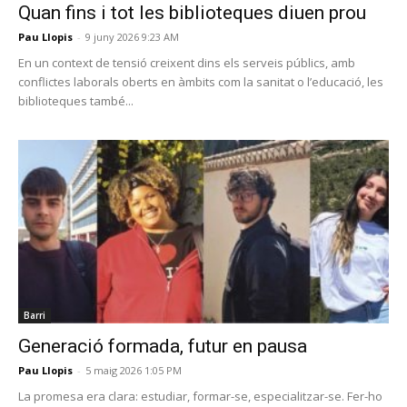
Quan fins i tot les biblioteques diuen prou
Pau Llopis
-
9 juny 2026 9:23 AM
En un context de tensió creixent dins els serveis públics, amb
conflictes laborals oberts en àmbits com la sanitat o l’educació, les
biblioteques també...
Barri
Generació formada, futur en pausa
Pau Llopis
-
5 maig 2026 1:05 PM
La promesa era clara: estudiar, formar-se, especialitzar-se. Fer-ho