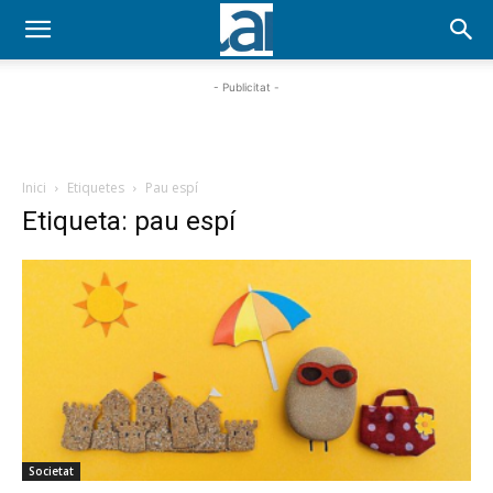
- Publicitat -
Inici
Etiquetes
Pau espí
Etiqueta: pau espí
Societat