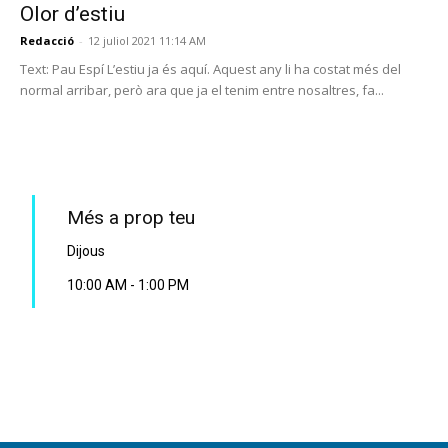
Olor d’estiu
Redacció
-
12 juliol 2021 11:14 AM
Text: Pau Espí L’estiu ja és aquí. Aquest any li ha costat més del
normal arribar, però ara que ja el tenim entre nosaltres, fa...
PROGRAMA EN DIRECTE
Més a prop teu
Dijous
10:00 AM
-
1:00 PM