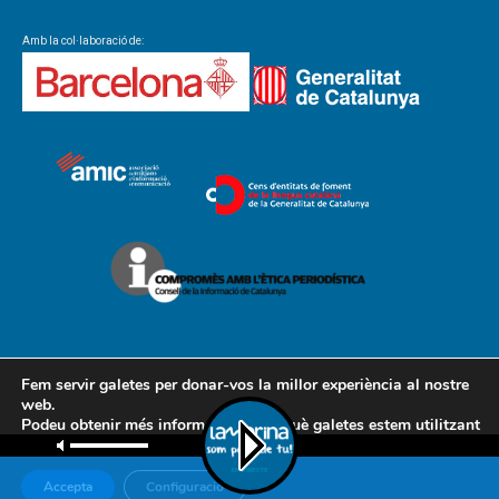
Amb la col·laboració de:
Fem servir galetes per donar-vos la millor experiència al nostre
web.
Podeu obtenir més informació sobre què galetes estem utilitzant
Contacte
Avís legal
Política de cookies
Política de privacitat
o desactivar-les a la
configuració
.
AMCL
Accepta
Configuració
© Associació de Mitjans de Comunicació Local, 2018