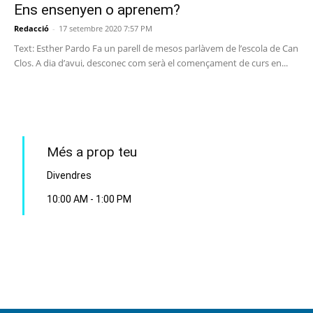
Ens ensenyen o aprenem?
Redacció
-
17 setembre 2020 7:57 PM
Text: Esther Pardo Fa un parell de mesos parlàvem de l’escola de Can
Clos. A dia d’avui, desconec com serà el començament de curs en...
PROGRAMA EN DIRECTE
Més a prop teu
Divendres
10:00 AM
-
1:00 PM