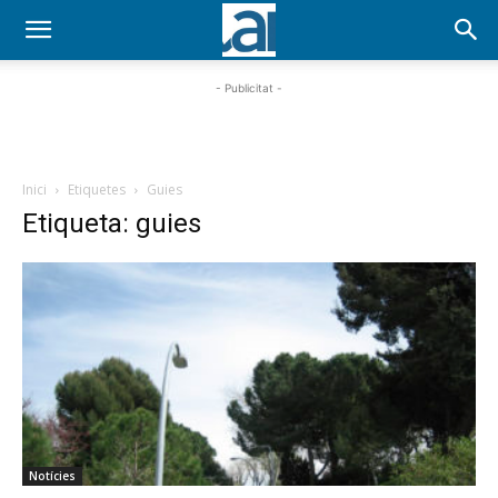
- Publicitat -
Inici
Etiquetes
Guies
Etiqueta: guies
Notícies