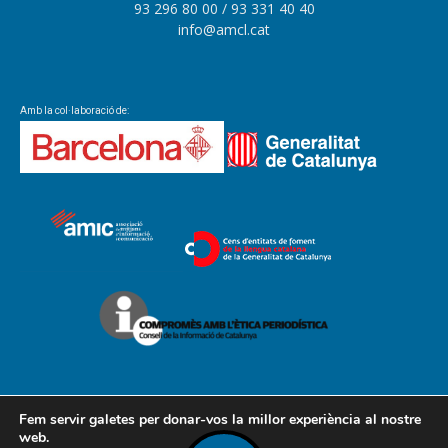
93 296 80 00
/ 93 331 40 40
info@amcl.cat
Amb la col·laboració de:
Fem servir galetes per donar-vos la millor experiència al nostre
web.